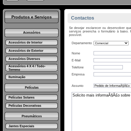
Produtos e Serviços
Contactos
Se desejar esclarecer ou desenvolver qua
serviços preencha o formulário à baix
Acessórios
possível.
Acessórios de Interior
Departamento
Acessórios de Exterior
Nome
Acessórios Diversos
E-Mail
Acessórios 4 X 4 / Todo-
Telefone
Terreno
Empresa
Iluminação
Assunto
Películas
Películas Solares
Películas Decorativas
Pneumáticos
Jantes Especiais