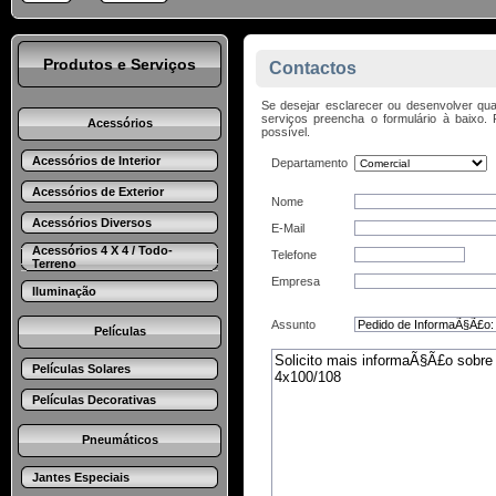
Produtos e Serviços
Contactos
Se desejar esclarecer ou desenvolver qua
serviços preencha o formulário à baix
Acessórios
possível.
Acessórios de Interior
Departamento
Acessórios de Exterior
Nome
Acessórios Diversos
E-Mail
Acessórios 4 X 4 / Todo-
Telefone
Terreno
Empresa
Iluminação
Assunto
Películas
Películas Solares
Películas Decorativas
Pneumáticos
Jantes Especiais