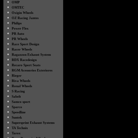
●
OMP
●
OMTEC
●
Oxigin Wheels
●
OZ Racing Jantes
●
Philips
●
Power Flex
●
PR Auto
●
PR Wheels
●
Race Sport Design
●
Racer Wheels
●
Ragazzon Exhaust System
●
RDX Racedesign
●
Recaro Sport Seats
●
RGM Acessorios Exteriores
●
Rieger
●
Riva Wheels
●
Ronal Wheels
●
S Racing
●
Sabelt
●
Samco sport
●
Sparco
●
Speedline
●
Suntek
●
Supersprint Exhaust Systems
●
TA Technix
●
Tarox
●