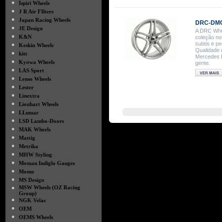
●
Ispiri Wheels
●
J R Air FIlters
●
Japan Racing Wheels
DRC-DMG
●
JE Design
A DRC Whee
●
K&N
coleção no
subtis e p
●
Keskin Wheels
Qualidade 
●
kitt
Mercedes f
●
Kyowa Wheels
gente.
●
LAS Sport
●
Lenso Wheels
●
Lester
●
Linextra
●
Lionhart Wheels
●
LLumar
●
LSD Lambo-Doors
●
MAK Wheels
●
Mattig
●
Metrika
●
MHW Styling
●
Moman Indiglo Gauges
●
Momo
●
MS Design
●
MSW Wheels (OZ Racing
Group)
●
NGK Velas
●
OEM
●
OEMS Wheels