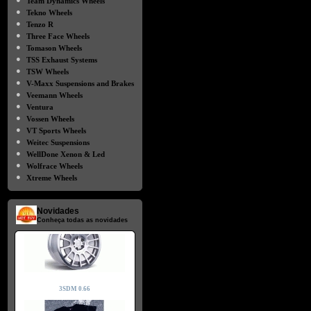
Team Dynamics Wheels
●
Tekno Wheels
●
Tenzo R
●
Three Face Wheels
●
Tomason Wheels
●
TSS Exhaust Systems
●
TSW Wheels
●
V-Maxx Suspensions and Brakes
●
Veemann Wheels
●
Ventura
●
Vossen Wheels
●
VT Sports Wheels
●
Weitec Suspensions
●
WellDone Xenon & Led
●
Wolfrace Wheels
●
Xtreme Wheels
Novidades
Conheça todas as novidades