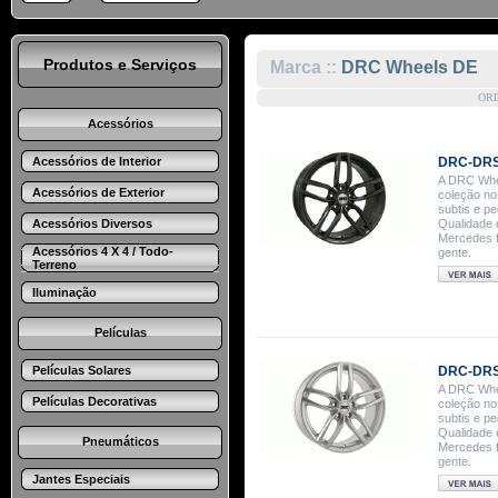
Produtos e Serviços
Marca ::
DRC Wheels DE
OR
Acessórios
Acessórios de Interior
DRC-DRS
A DRC Whee
Acessórios de Exterior
coleção no
subtis e p
Acessórios Diversos
Qualidade 
Mercedes f
Acessórios 4 X 4 / Todo-
gente.
Terreno
Iluminação
Películas
Películas Solares
DRC-DRS 
A DRC Whee
Películas Decorativas
coleção no
subtis e p
Qualidade 
Pneumáticos
Mercedes f
gente.
Jantes Especiais