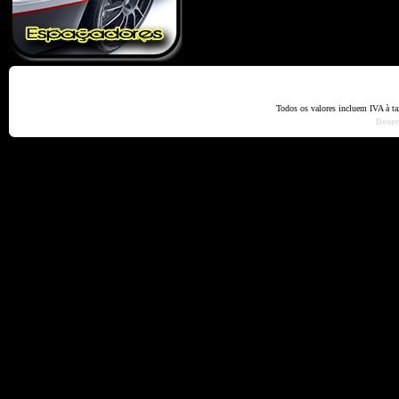
Home
Termos e Codiçõ
Todos os valores incluem IVA à t
Dese