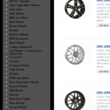
DRC-DRR 
●
AUCO - Topauto
A DRC Whee
●
Autec Light Alloy Wheels
coleção no
●
Auto-Style
subtis e p
●
AXE Wheels
Qualidade 
●
Mercedes f
BMC Air Filters
gente.
●
Bola Wheels
●
Borbet Wheels
●
Brembo
●
Breyton Wheels
●
BTR Accessories
●
Butzi Wheels
●
DRC-DRM
Calibre Wheels UK
●
Car Shades - Cortinas para
A DRC Whee
vidros Auto
coleção no
●
Caractere
subtis e p
Qualidade 
●
Carcept
Mercedes f
●
Carmani Wheels
gente.
●
CMS Wheels
●
D1 Spec
●
D2Racing Sports
●
Dare Motorsport Wheels
●
Darwin Wheels
●
DBA Brakes
DRC-DRM
●
Dectane
A DRC Whee
●
Depo Auto Lights
coleção no
●
Depo Racing
subtis e p
Qualidade 
●
Dezent Wheels
Mercedes f