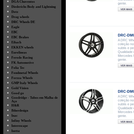
●
DGA Chuventos
gente.
●
Diederichs Body and Lightning
●
Dotz
●
Drag wheels
●
DRC Wheels DE
●
Eagle
●
EBC
DRC-DMG
●
EBC Brakes
A DRC Whee
●
Eibach
coleção no
●
EKKEN wheels
subtis e p
●
Qualidade 
Eurolineas
Mercedes f
●
Ferodo Racing
gente.
●
FK Automotive
●
Folia Tec
●
Fondmetal Wheels
●
Forzza Wheels
●
GMP Italy Wheels
●
Gold Vision
DRC-DMG 
●
Good go
A DRC Whee
●
Goodridge - Tubos em Malha de
coleção no
Aço
subtis e p
●
H&R
Qualidade 
●
Ibherdesign
Mercedes f
●
Inac
gente.
●
Infiny Wheels
●
Interescape
●
Isotta