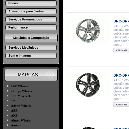
Pneus
Acessórios para Jantes
Serviços Pneumáticos
DRC-DRR 
A DRC Whee
Performance
coleção no
subtis e p
Qualidade 
Mecânica e Competição
Mercedes f
gente.
Serviços Mecânicos
Som e Imagem
MARCAS
DRC-DRR 
A DRC Whee
coleção no
●
1AV Wheels
subtis e p
●
2Forge Wheels
Qualidade 
Mercedes f
●
3 SDM Wheels
gente.
●
3M
●
Advan Wheels
●
AEZ
●
AKS
●
Alutec Wheels
●
Antera