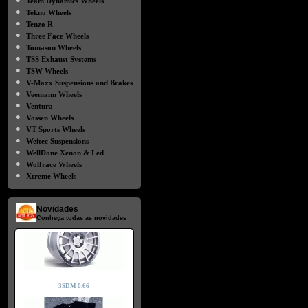
Team Dynamics Wheels
●
Tekno Wheels
●
Tenzo R
●
Three Face Wheels
●
Tomason Wheels
●
TSS Exhaust Systems
●
TSW Wheels
●
V-Maxx Suspensions and Brakes
●
Veemann Wheels
●
Ventura
●
Vossen Wheels
●
VT Sports Wheels
●
Weitec Suspensions
●
WellDone Xenon & Led
●
Wolfrace Wheels
●
Xtreme Wheels
Novidades
Conheça todas as novidades