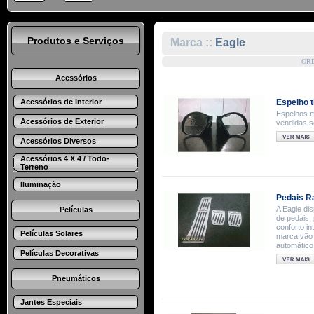
Produtos e Serviços
Marca ::
Eagle
OR
Acessórios
Acessórios de Interior
Espelho t
Espelhos m
Acessórios de Exterior
vendidas 
Acessórios Diversos
Acessórios 4 X 4 / Todo-
Terreno
Iluminação
Pedais R
A Eagle di
Películas
de pedais, 
conforto in
Películas Solares
marca vão 
automático
Películas Decorativas
Pneumáticos
Jantes Especiais