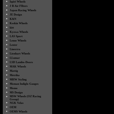
●
Ispiri Wheels
●
J R Air FIlters
●
Japan Racing Wheels
●
JE Design
●
K&N
●
Keskin Wheels
●
kitt
●
Kyowa Wheels
●
LAS Sport
●
Lenso Wheels
●
Lester
●
Linextra
●
Lionhart Wheels
●
LLumar
●
LSD Lambo-Doors
●
MAK Wheels
●
Mattig
●
Metrika
●
MHW Styling
●
Moman Indiglo Gauges
●
Momo
●
MS Design
●
MSW Wheels (OZ Racing
Group)
●
NGK Velas
●
OEM
●
OEMS Wheels