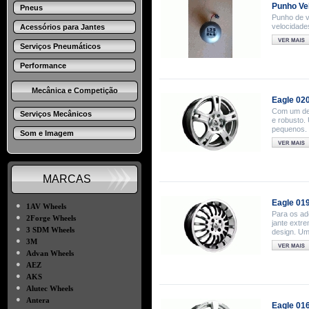
Punho Vel
Pneus
Punho de ve
velocidades
Acessórios para Jantes
Serviços Pneumáticos
Performance
Mecânica e Competição
Eagle 02
Com um des
Serviços Mecânicos
e robusto.
pequenos.
Som e Imagem
MARCAS
Eagle 01
●
1AV Wheels
Para os ad
●
2Forge Wheels
jante extr
●
3 SDM Wheels
design. Um
●
3M
●
Advan Wheels
●
AEZ
●
AKS
●
Alutec Wheels
●
Antera
Eagle 01