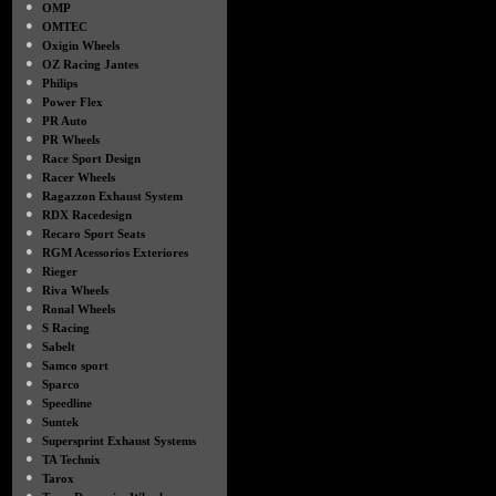
●
OMP
●
OMTEC
●
Oxigin Wheels
●
OZ Racing Jantes
●
Philips
●
Power Flex
●
PR Auto
●
PR Wheels
●
Race Sport Design
●
Racer Wheels
●
Ragazzon Exhaust System
●
RDX Racedesign
●
Recaro Sport Seats
●
RGM Acessorios Exteriores
●
Rieger
●
Riva Wheels
●
Ronal Wheels
●
S Racing
●
Sabelt
●
Samco sport
●
Sparco
●
Speedline
●
Suntek
●
Supersprint Exhaust Systems
●
TA Technix
●
Tarox
●