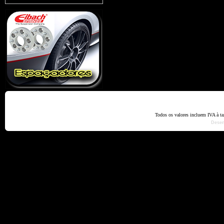
Home
Termos e Codiçõ
Todos os valores incluem IVA à t
Dese