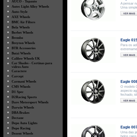
●
AUCO - Topauto
A pensar n
●
Autec Light Alloy Wheels
Uma simple
●
Auto-Style
●
AXE Wheels
●
BMC Air Filters
●
Bola Wheels
●
Borbet Wheels
●
Brembo
Eagle 01
●
Breyton Wheels
Para os ad
●
BTR Accessories
extremamen
●
Butzi Wheels
●
Calibre Wheels UK
●
Car Shades - Cortinas para
vidros Auto
●
Caractere
●
Carcept
●
Carmani Wheels
Eagle 00
●
CMS Wheels
O modelo 0
aspecto ag
●
D1 Spec
fechado, id
●
D2Racing Sports
●
Dare Motorsport Wheels
●
Darwin Wheels
●
DBA Brakes
●
Dectane
●
Depo Auto Lights
Eagle 00
●
Depo Racing
Uma das ja
●
Dezent Wheels
belos raios