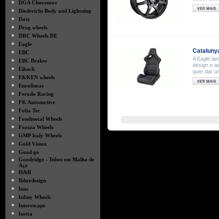
●
DGA Chuventos
●
Diederichs Body and Lightning
●
Dotz
●
Drag wheels
●
DRC Wheels DE
●
Eagle
Cataluny
●
EBC
A Eagle la
●
EBC Brakes
design e a
●
Eibach
quer dar u
●
EKKEN wheels
●
Eurolineas
●
Ferodo Racing
●
FK Automotive
●
Folia Tec
●
Fondmetal Wheels
●
Forzza Wheels
●
GMP Italy Wheels
●
Gold Vision
●
Good go
●
Goodridge - Tubos em Malha de
Aço
●
H&R
●
Ibherdesign
●
Inac
●
Infiny Wheels
●
Interescape
●
Isotta