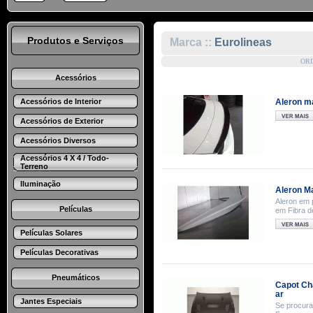
Produtos e Serviços
Marca ::
Eurolineas
OR
Acessórios
Acessórios de Interior
Aleron m
Acessórios de Exterior
Acessórios Diversos
Acessórios 4 X 4 / Todo-
Terreno
Iluminação
Aleron M
Aleron em 
Películas
em Fibra d
Películas Solares
Películas Decorativas
Pneumáticos
Capot Ch
ar
Jantes Especiais
Se procura