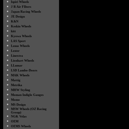
●
Ispiri Wheels
●
J R Air FIlters
●
Japan Racing Wheels
●
JE Design
●
K&N
●
Keskin Wheels
●
kitt
●
Kyowa Wheels
●
LAS Sport
●
Lenso Wheels
●
Lester
●
Linextra
●
Lionhart Wheels
●
LLumar
●
LSD Lambo-Doors
●
MAK Wheels
●
Mattig
●
Metrika
●
MHW Styling
●
Moman Indiglo Gauges
●
Momo
●
MS Design
●
MSW Wheels (OZ Racing
Group)
●
NGK Velas
●
OEM
●
OEMS Wheels