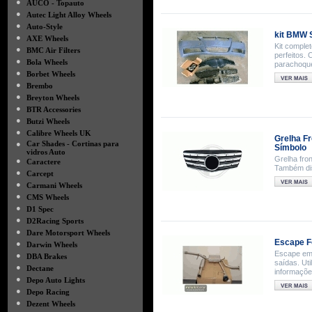
●
AUCO - Topauto
●
Autec Light Alloy Wheels
●
Auto-Style
kit BMW 
●
AXE Wheels
Kit comple
●
BMC Air Filters
perfeitos.
●
Bola Wheels
parachoques
●
Borbet Wheels
●
Brembo
●
Breyton Wheels
●
BTR Accessories
●
Butzi Wheels
●
Calibre Wheels UK
Grelha F
●
Car Shades - Cortinas para
Símbolo
vidros Auto
Grelha fro
●
Caractere
Também di
●
Carcept
●
Carmani Wheels
●
CMS Wheels
●
D1 Spec
●
D2Racing Sports
●
Dare Motorsport Wheels
Escape F
●
Darwin Wheels
Escape em 
●
DBA Brakes
saídas. Ut
●
Dectane
informaçõe
●
Depo Auto Lights
●
Depo Racing
●
Dezent Wheels