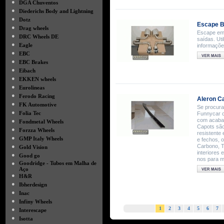
●
DGA Chuventos
●
Diederichs Body and Lightning
●
Dotz
Escape 
●
Drag wheels
Escape em 
●
DRC Wheels DE
saídas. Ut
●
Eagle
informaçõe
●
EBC
●
EBC Brakes
●
Eibach
●
EKKEN wheels
●
Eurolineas
●
Ferodo Racing
Aleron C
●
FK Automotive
Se procura
●
Folia Tec
Funnycar c
com acabam
●
Fondmetal Wheels
Capots são
●
Forzza Wheels
resistente 
●
GMP Italy Wheels
e fechos, 
●
Carbono, T
Gold Vision
interiores
●
Good go
nos para m
●
Goodridge - Tubos em Malha de
Aço
●
H&R
●
Ibherdesign
●
Inac
●
Infiny Wheels
1
2
3
4
5
6
7
●
Interescape
●
Isotta