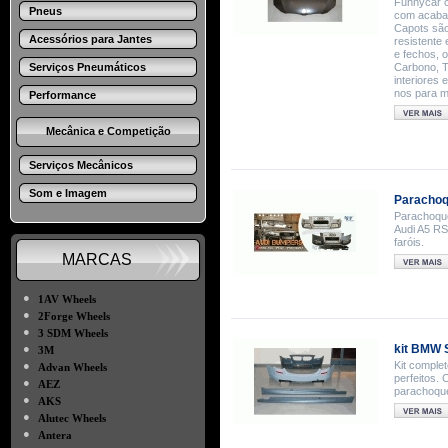
Funnycar c
Pneus
com acabam
Capots são
Acessórios para Jantes
resistente 
e fechos, 
Serviços Pneumáticos
Carbono, T
interiores
nos para m
Performance
Mecânica e Competição
Serviços Mecânicos
Som e Imagem
Parachoq
Parachoque
Audi A5 RS
faróis.
MARCAS
●
1AV Wheels
●
2Forge Wheels
●
3 SDM Wheels
●
kit BMW S
3M
●
Kit comple
Advan Wheels
perfeitos.
●
AEZ
parachoque
●
AKS
●
Alutec Wheels
●
Antera