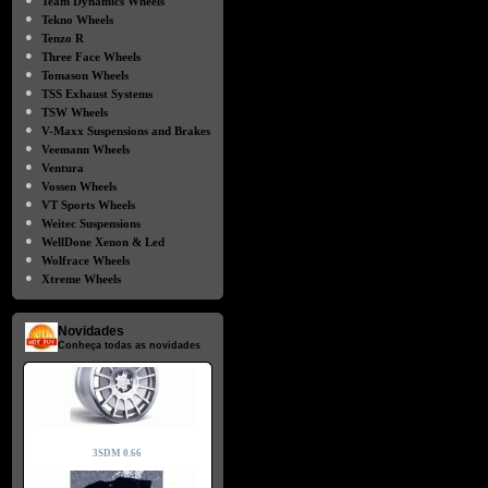
Team Dynamics Wheels
●
Tekno Wheels
●
Tenzo R
●
Three Face Wheels
●
Tomason Wheels
●
TSS Exhaust Systems
●
TSW Wheels
●
V-Maxx Suspensions and Brakes
●
Veemann Wheels
●
Ventura
●
Vossen Wheels
●
VT Sports Wheels
●
Weitec Suspensions
●
WellDone Xenon & Led
●
Wolfrace Wheels
●
Xtreme Wheels
Novidades
Conheça todas as novidades