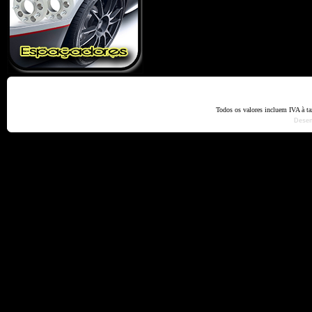
Home
Termos e Codiçõ
Todos os valores incluem IVA à t
Dese