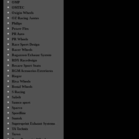
●
OMP
●
OMTEC
●
Oxigin Wheels
●
OZ Racing Jantes
●
Philips
●
Power Flex
●
PR Auto
●
PR Wheels
●
Race Sport Design
●
Racer Wheels
●
Ragazzon Exhaust System
●
RDX Racedesign
●
Recaro Sport Seats
●
RGM Acessorios Exteriores
●
Rieger
●
Riva Wheels
●
Ronal Wheels
●
S Racing
●
Sabelt
●
Samco sport
●
Sparco
●
Speedline
●
Suntek
●
Supersprint Exhaust Systems
●
TA Technix
●
Tarox
●