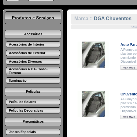
Produtos e Serviços
Marca ::
DGA Chuventos
OR
Acessórios
Acessórios de Interior
Auto Par
A Funnycar
Acessórios de Exterior
plastico e
permitindo
Acessórios Diversos
Disponivel
Acessórios 4 X 4 / Todo-
Terreno
Iluminação
Películas
Chuvent
A Funnycar
Películas Solares
plastico e
permitindo
Películas Decorativas
Disponivel
Pneumáticos
Jantes Especiais