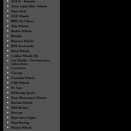
●
AUCO - Topauto
●
Autec Light Alloy Wheels
●
Auto-Style
●
AXE Wheels
●
BMC Air Filters
●
Bola Wheels
●
Borbet Wheels
●
Brembo
●
Breyton Wheels
●
BTR Accessories
●
Butzi Wheels
●
Calibre Wheels UK
●
Car Shades - Cortinas para
vidros Auto
●
Caractere
●
Carcept
●
Carmani Wheels
●
CMS Wheels
●
D1 Spec
●
D2Racing Sports
●
Dare Motorsport Wheels
●
Darwin Wheels
●
DBA Brakes
●
Dectane
●
Depo Auto Lights
●
Depo Racing
●
Dezent Wheels