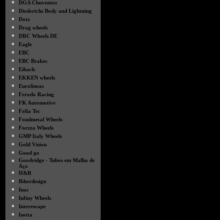
●
DGA Chuventos
●
Diederichs Body and Lightning
●
Dotz
●
Drag wheels
●
DRC Wheels DE
●
Eagle
●
EBC
●
EBC Brakes
●
Eibach
●
EKKEN wheels
●
Eurolineas
●
Ferodo Racing
●
FK Automotive
●
Folia Tec
●
Fondmetal Wheels
●
Forzza Wheels
●
GMP Italy Wheels
●
Gold Vision
●
Good go
●
Goodridge - Tubos em Malha de
Aço
●
H&R
●
Ibherdesign
●
Inac
●
Infiny Wheels
●
Interescape
●
Isotta