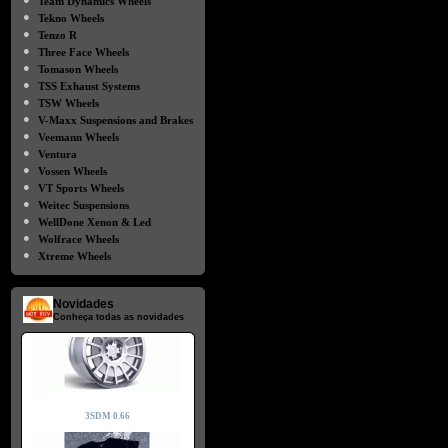
Team Dynamics Wheels
●
Tekno Wheels
●
Tenzo R
●
Three Face Wheels
●
Tomason Wheels
●
TSS Exhaust Systems
●
TSW Wheels
●
V-Maxx Suspensions and Brakes
●
Veemann Wheels
●
Ventura
●
Vossen Wheels
●
VT Sports Wheels
●
Weitec Suspensions
●
WellDone Xenon & Led
●
Wolfrace Wheels
●
Xtreme Wheels
Novidades
Conheça todas as novidades