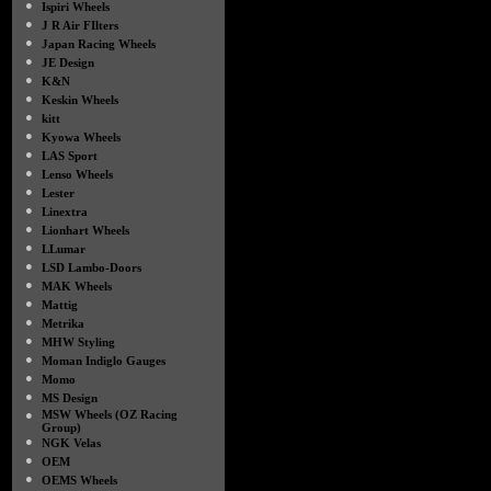
●
Ispiri Wheels
●
J R Air FIlters
●
Japan Racing Wheels
●
JE Design
●
K&N
●
Keskin Wheels
●
kitt
●
Kyowa Wheels
●
LAS Sport
●
Lenso Wheels
●
Lester
●
Linextra
●
Lionhart Wheels
●
LLumar
●
LSD Lambo-Doors
●
MAK Wheels
●
Mattig
●
Metrika
●
MHW Styling
●
Moman Indiglo Gauges
●
Momo
●
MS Design
●
MSW Wheels (OZ Racing
Group)
●
NGK Velas
●
OEM
●
OEMS Wheels