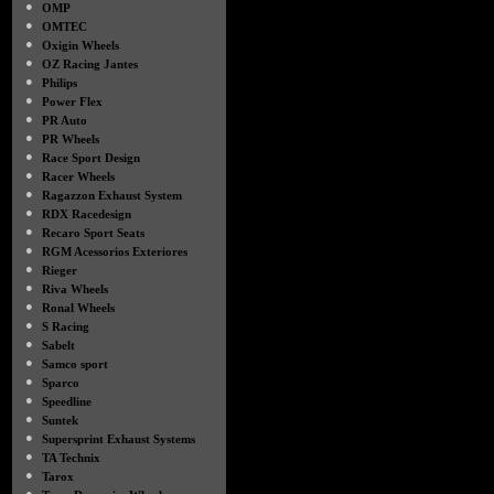
●
OMP
●
OMTEC
●
Oxigin Wheels
●
OZ Racing Jantes
●
Philips
●
Power Flex
●
PR Auto
●
PR Wheels
●
Race Sport Design
●
Racer Wheels
●
Ragazzon Exhaust System
●
RDX Racedesign
●
Recaro Sport Seats
●
RGM Acessorios Exteriores
●
Rieger
●
Riva Wheels
●
Ronal Wheels
●
S Racing
●
Sabelt
●
Samco sport
●
Sparco
●
Speedline
●
Suntek
●
Supersprint Exhaust Systems
●
TA Technix
●
Tarox
●