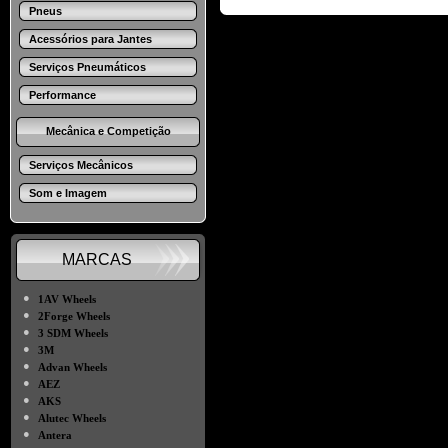
Pneus
Acessórios para Jantes
Serviços Pneumáticos
Performance
Mecânica e Competição
Serviços Mecânicos
Som e Imagem
MARCAS
●
1AV Wheels
●
2Forge Wheels
●
3 SDM Wheels
●
3M
●
Advan Wheels
●
AEZ
●
AKS
●
Alutec Wheels
●
Antera