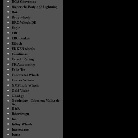
●
DGA Chuventos
●
Diederichs Body and Lightning
●
Dotz
●
Drag wheels
●
DRC Wheels DE
●
Eagle
●
EBC
●
EBC Brakes
●
Eibach
●
EKKEN wheels
●
Eurolineas
●
Ferodo Racing
●
FK Automotive
●
Folia Tec
●
Fondmetal Wheels
●
Forzza Wheels
●
GMP Italy Wheels
●
Gold Vision
●
Good go
●
Goodridge - Tubos em Malha de
Aço
●
H&R
●
Ibherdesign
●
Inac
●
Infiny Wheels
●
Interescape
●
Isotta