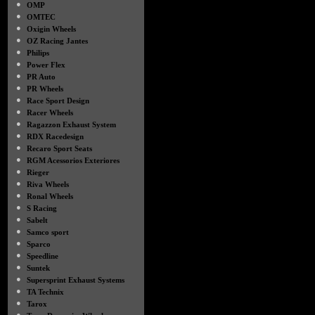
●
OMP
●
OMTEC
●
Oxigin Wheels
●
OZ Racing Jantes
●
Philips
●
Power Flex
●
PR Auto
●
PR Wheels
●
Race Sport Design
●
Racer Wheels
●
Ragazzon Exhaust System
●
RDX Racedesign
●
Recaro Sport Seats
●
RGM Acessorios Exteriores
●
Rieger
●
Riva Wheels
●
Ronal Wheels
●
S Racing
●
Sabelt
●
Samco sport
●
Sparco
●
Speedline
●
Suntek
●
Supersprint Exhaust Systems
●
TA Technix
●
Tarox
●