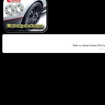
Home
Termos e Codiçõ
Todos os valores incluem IVA à t
Dese