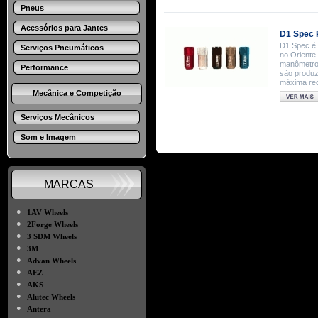
Pneus
Acessórios para Jantes
D1 Spec R
D1 Spec é 
Serviços Pneumáticos
no Oriente.
manômetros
Performance
são produz
máxima red
Mecânica e Competição
Serviços Mecânicos
Som e Imagem
MARCAS
●
1AV Wheels
●
2Forge Wheels
●
3 SDM Wheels
●
3M
●
Advan Wheels
●
AEZ
●
AKS
●
Alutec Wheels
●
Antera