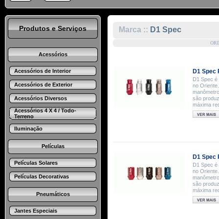
Produtos e Serviços
Marca ::
D1 Spec
OR
Acessórios
Acessórios de Interior
D1 Spec 
D1 Spec é 
Acessórios de Exterior
no Oriente.
manômetros
Acessórios Diversos
são produz
máxima red
Acessórios 4 X 4 / Todo-
Terreno
Iluminação
Películas
D1 Spec 
Películas Solares
D1 Spec é 
no Oriente.
Películas Decorativas
manômetros
são produz
máxima red
Pneumáticos
Jantes Especiais