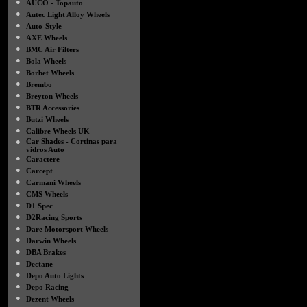
●
AUCO - Topauto
●
Autec Light Alloy Wheels
●
Auto-Style
●
AXE Wheels
●
BMC Air Filters
●
Bola Wheels
●
Borbet Wheels
●
Brembo
●
Breyton Wheels
●
BTR Accessories
●
Butzi Wheels
●
Calibre Wheels UK
●
Car Shades - Cortinas para
vidros Auto
●
Caractere
●
Carcept
●
Carmani Wheels
●
CMS Wheels
●
D1 Spec
●
D2Racing Sports
●
Dare Motorsport Wheels
●
Darwin Wheels
●
DBA Brakes
●
Dectane
●
Depo Auto Lights
●
Depo Racing
●
Dezent Wheels