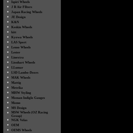
●
Ispiri Wheels
●
J R Air FIlters
●
Japan Racing Wheels
●
JE Design
●
K&N
●
Keskin Wheels
●
kitt
●
Kyowa Wheels
●
LAS Sport
●
Lenso Wheels
●
Lester
●
Linextra
●
Lionhart Wheels
●
LLumar
●
LSD Lambo-Doors
●
MAK Wheels
●
Mattig
●
Metrika
●
MHW Styling
●
Moman Indiglo Gauges
●
Momo
●
MS Design
●
MSW Wheels (OZ Racing
Group)
●
NGK Velas
●
OEM
●
OEMS Wheels