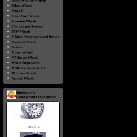
Team Dynamics Wheels
●
Tekno Wheels
●
Tenzo R
●
Three Face Wheels
●
Tomason Wheels
●
TSS Exhaust Systems
●
TSW Wheels
●
V-Maxx Suspensions and Brakes
●
Veemann Wheels
●
Ventura
●
Vossen Wheels
●
VT Sports Wheels
●
Weitec Suspensions
●
WellDone Xenon & Led
●
Wolfrace Wheels
●
Xtreme Wheels
Novidades
Conheça todas as novidades