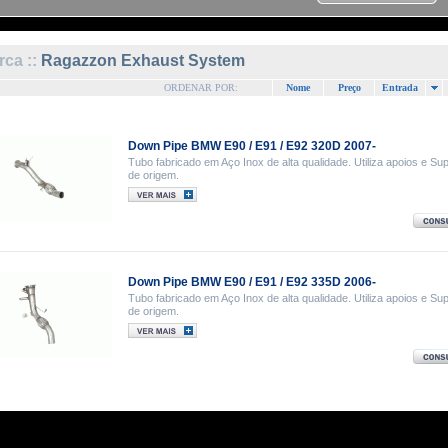
ca ::
Ragazzon Exhaust System
ORDENAR POR:
Nome
Preço
Entrada
Down Pipe BMW E90 / E91 / E92 320D 2007-
Tubo fabricado em Aço Inox de alta qualidade. Utiliza apoios e Su
de origem.
Down Pipe BMW E90 / E91 / E92 335D 2006-
Tubo fabricado em Aço Inox de alta qualidade. Utiliza apoios e Su
de origem.