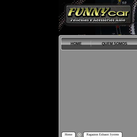
HOME
QUEM SOMOS
Home
Ragazzon Exhaust System