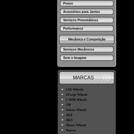
Pneus
Acessórios para Jantes
Serviços Pneumáticos
Performance
Mecânica e Competição
Serviços Mecânicos
Som e Imagem
MARCAS
●
1AV Wheels
●
2Forge Wheels
●
3 SDM Wheels
●
3M
●
Advan Wheels
●
AEZ
●
AKS
●
Alutec Wheels
●
Antera