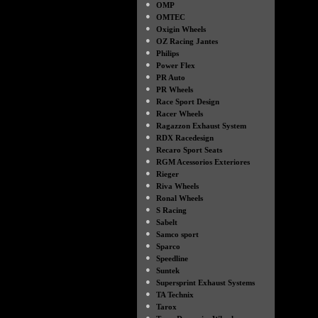
●
OMP
●
OMTEC
●
Oxigin Wheels
●
OZ Racing Jantes
●
Philips
●
Power Flex
●
PR Auto
●
PR Wheels
●
Race Sport Design
●
Racer Wheels
●
Ragazzon Exhaust System
●
RDX Racedesign
●
Recaro Sport Seats
●
RGM Acessorios Exteriores
●
Rieger
●
Riva Wheels
●
Ronal Wheels
●
S Racing
●
Sabelt
●
Samco sport
●
Sparco
●
Speedline
●
Suntek
●
Supersprint Exhaust Systems
●
TA Technix
●
Tarox
●