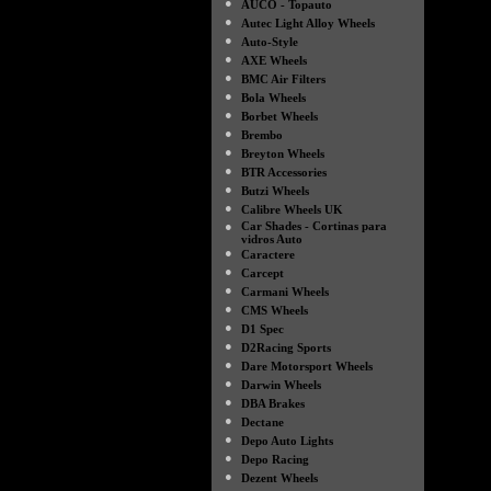
●
AUCO - Topauto
●
Autec Light Alloy Wheels
●
Auto-Style
●
AXE Wheels
●
BMC Air Filters
●
Bola Wheels
●
Borbet Wheels
●
Brembo
●
Breyton Wheels
●
BTR Accessories
●
Butzi Wheels
●
Calibre Wheels UK
●
Car Shades - Cortinas para
vidros Auto
●
Caractere
●
Carcept
●
Carmani Wheels
●
CMS Wheels
●
D1 Spec
●
D2Racing Sports
●
Dare Motorsport Wheels
●
Darwin Wheels
●
DBA Brakes
●
Dectane
●
Depo Auto Lights
●
Depo Racing
●
Dezent Wheels