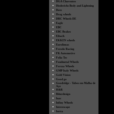
●
DGA Chuventos
●
Diederichs Body and Lightning
●
Dotz
●
Drag wheels
●
DRC Wheels DE
●
Eagle
●
EBC
●
EBC Brakes
●
Eibach
●
EKKEN wheels
●
Eurolineas
●
Ferodo Racing
●
FK Automotive
●
Folia Tec
●
Fondmetal Wheels
●
Forzza Wheels
●
GMP Italy Wheels
●
Gold Vision
●
Good go
●
Goodridge - Tubos em Malha de
Aço
●
H&R
●
Ibherdesign
●
Inac
●
Infiny Wheels
●
Interescape
●
Isotta