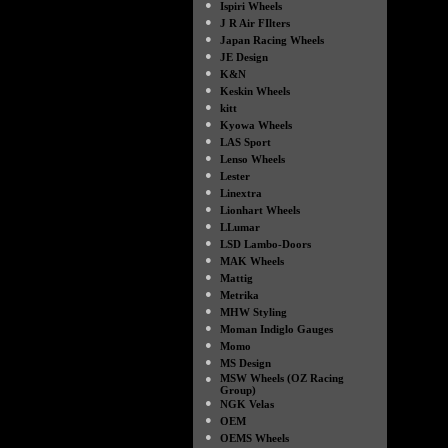
●
Ispiri Wheels
●
J R Air FIlters
●
Japan Racing Wheels
●
JE Design
●
K&N
●
Keskin Wheels
●
kitt
●
Kyowa Wheels
●
LAS Sport
●
Lenso Wheels
●
Lester
●
Linextra
●
Lionhart Wheels
●
LLumar
●
LSD Lambo-Doors
●
MAK Wheels
●
Mattig
●
Metrika
●
MHW Styling
●
Moman Indiglo Gauges
●
Momo
●
MS Design
●
MSW Wheels (OZ Racing
Group)
●
NGK Velas
●
OEM
●
OEMS Wheels