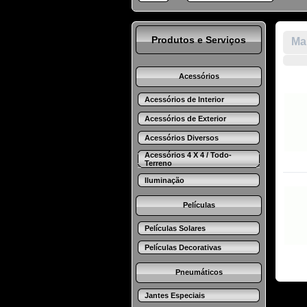
Produtos e Serviços
Mar
Acessórios
Acessórios de Interior
Acessórios de Exterior
Acessórios Diversos
Acessórios 4 X 4 / Todo-
Terreno
Iluminação
Películas
Películas Solares
Películas Decorativas
Pneumáticos
Jantes Especiais