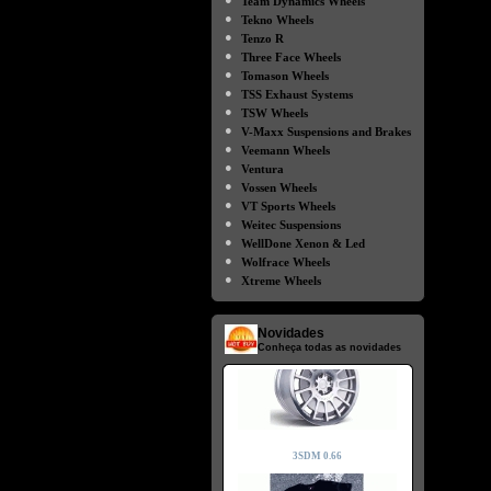
Team Dynamics Wheels
●
Tekno Wheels
●
Tenzo R
●
Three Face Wheels
●
Tomason Wheels
●
TSS Exhaust Systems
●
TSW Wheels
●
V-Maxx Suspensions and Brakes
●
Veemann Wheels
●
Ventura
●
Vossen Wheels
●
VT Sports Wheels
●
Weitec Suspensions
●
WellDone Xenon & Led
●
Wolfrace Wheels
●
Xtreme Wheels
Novidades
Conheça todas as novidades