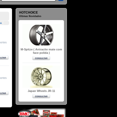
HOTCHOICE
Ultimas Novidades
portes
M-Spitze ( Antracite mate com
face polida )
portes
Japan Wheels JR-11