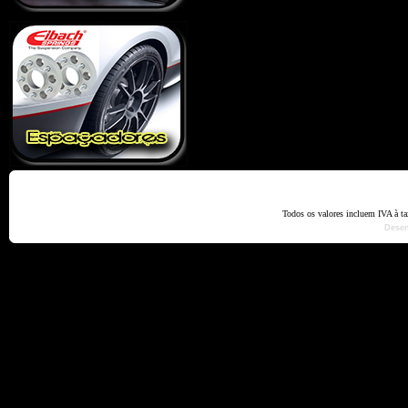
Home
Termos e Codiçõ
Todos os valores incluem IVA à t
Dese