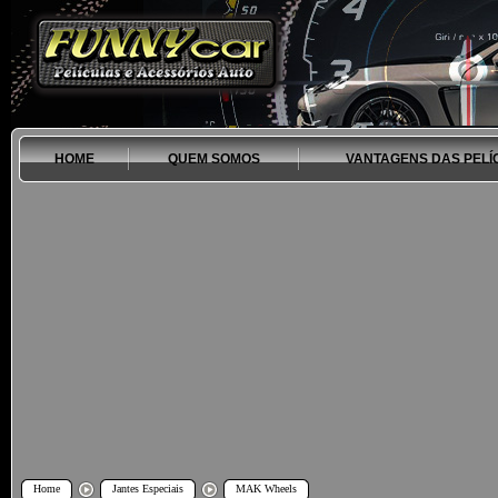
HOME
QUEM SOMOS
VANTAGENS DAS PELÍ
Home
Jantes Especiais
MAK Wheels