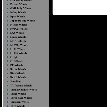
Fondmetal Wheels
Forzza Wheels
GMP Italy Wheels
Infiny Wheels
Ispiri Wheels
Japan Racing Wheels
Keskin Wheels
Kyowa Wheels
LAS Wheels
Lenso Wheels
MAK Wheels
MOMO Wheels
OEM Wheels
OEMS Wheels
Oxigin
Oz Wheels
PR Wheels
Racer Wheels
Riva Wheels
Ronal Wheels
Speedline
TA Technix Wheels
Team Dynamics Wheels
Tekno Wheels
Three Face Wheels
Tomason Wheels
TSW Wheels