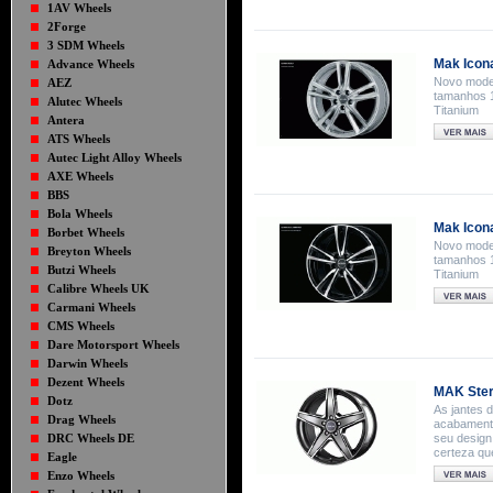
1AV Wheels
2Forge
3 SDM Wheels
Mak Icona
Advance Wheels
Novo model
AEZ
tamanhos 1
Alutec Wheels
Titanium
Antera
ATS Wheels
Autec Light Alloy Wheels
AXE Wheels
BBS
Bola Wheels
Mak Icona
Borbet Wheels
Novo model
Breyton Wheels
tamanhos 1
Butzi Wheels
Titanium
Calibre Wheels UK
Carmani Wheels
CMS Wheels
Dare Motorsport Wheels
Darwin Wheels
Dezent Wheels
MAK Stern
Dotz
As jantes
Drag Wheels
acabamento
DRC Wheels DE
seu design
certeza que
Eagle
Enzo Wheels