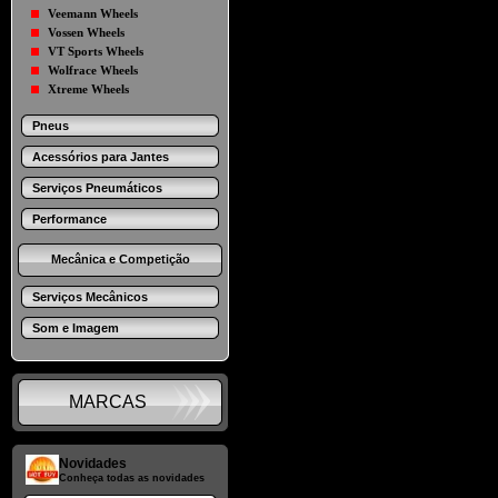
Veemann Wheels
Vossen Wheels
VT Sports Wheels
Wolfrace Wheels
Xtreme Wheels
Pneus
Acessórios para Jantes
Serviços Pneumáticos
Performance
Mecânica e Competição
Serviços Mecânicos
Som e Imagem
MARCAS
Novidades
Conheça todas as novidades