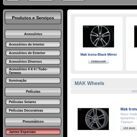
Produtos e Serviços
Acessórios
Acessórios de Interior
Acessórios de Exterior
Mak Icona Black Mirror
Acessórios Diversos
Acessórios 4 X 4 / Todo-
Terreno
Iluminação
MAK Wheels
Películas
OR
Películas Solares
Mak Icona
Películas Decorativas
Novo model
tamanhos 1
Pneumáticos
Titanium
Jantes Especiais