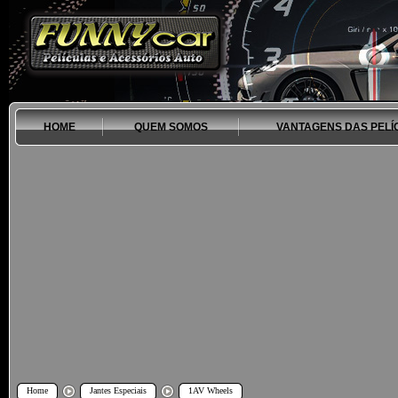
HOME
QUEM SOMOS
VANTAGENS DAS PELÍ
Home
Jantes Especiais
1AV Wheels