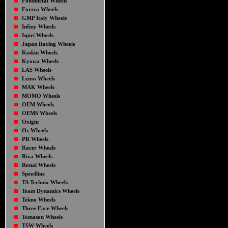
Fondmetal Wheels
Forzza Wheels
GMP Italy Wheels
Infiny Wheels
Ispiri Wheels
Japan Racing Wheels
Keskin Wheels
Kyowa Wheels
LAS Wheels
Lenso Wheels
MAK Wheels
MOMO Wheels
OEM Wheels
OEMS Wheels
Oxigin
Oz Wheels
PR Wheels
Racer Wheels
Riva Wheels
Ronal Wheels
Speedline
TA Technix Wheels
Team Dynamics Wheels
Tekno Wheels
Three Face Wheels
Tomason Wheels
TSW Wheels