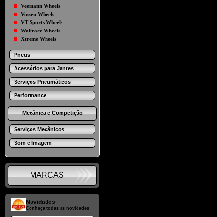
Veemann Wheels
Vossen Wheels
VT Sports Wheels
Wolfrace Wheels
Xtreme Wheels
Pneus
Acessórios para Jantes
Serviços Pneumáticos
Performance
Mecânica e Competição
Serviços Mecânicos
Som e Imagem
MARCAS
Novidades
Conheça todas as novidades