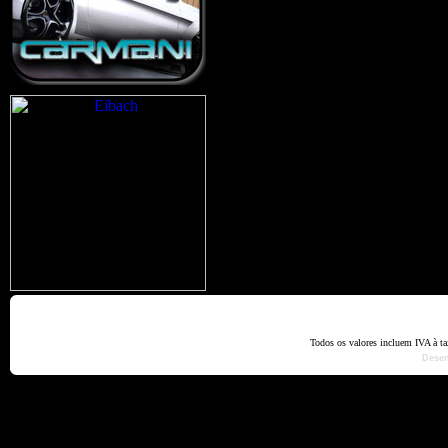
Home
Termos e Codiçõ
Todos os valores incluem IVA à t
Dese