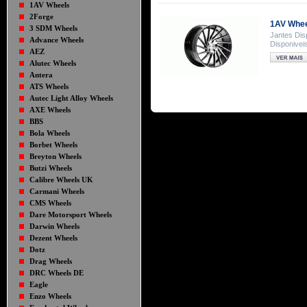
1AV Wheels
2Forge
1AV Whee
3 SDM Wheels
Jantes Dis
Advance Wheels
Disponiveis
AEZ
Alutec Wheels
Antera
ATS Wheels
Autec Light Alloy Wheels
AXE Wheels
BBS
Bola Wheels
Borbet Wheels
Breyton Wheels
Butzi Wheels
Calibre Wheels UK
Carmani Wheels
CMS Wheels
Dare Motorsport Wheels
Darwin Wheels
Dezent Wheels
Dotz
Drag Wheels
DRC Wheels DE
Eagle
Enzo Wheels