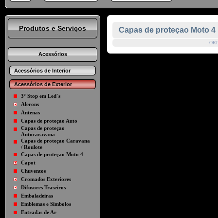
Produtos e Serviços
Capas de proteçao Moto 4
OR
Acessórios
Acessórios de Interior
Acessórios de Exterior
3º Stop em Led´s
Alerons
Antenas
Capas de proteçao Auto
Capas de proteçao
Autocaravana
Capas de proteçao Caravana
/ Roulote
Capas de proteçao Moto 4
Capot
Chuventos
Cromados Exteriores
Difusores Traseiros
Embaladeiras
Emblemas e Símbolos
Entradas de Ar