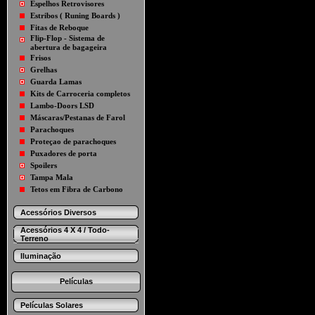
Espelhos Retrovisores
Estribos ( Runing Boards )
Fitas de Reboque
Flip-Flop - Sistema de
abertura de bagageira
Frisos
Grelhas
Guarda Lamas
Kits de Carroceria completos
Lambo-Doors LSD
Máscaras/Pestanas de Farol
Parachoques
Proteçao de parachoques
Puxadores de porta
Spoilers
Tampa Mala
Tetos em Fibra de Carbono
Acessórios Diversos
Acessórios 4 X 4 / Todo-
Terreno
Iluminação
Películas
Películas Solares