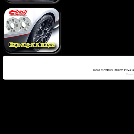
Home
Termos e Codiçõ
Todos os valores incluem IVA à t
Dese