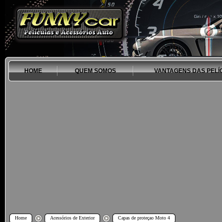
HOME
QUEM SOMOS
VANTAGENS DAS PELÍ
Home
Acessórios de Exterior
Capas de proteçao Moto 4