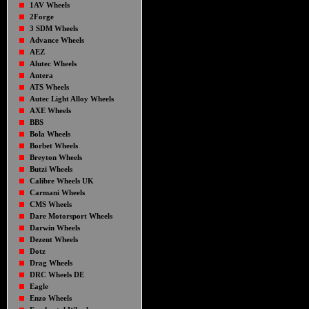
1AV Wheels
2Forge
3 SDM Wheels
Advance Wheels
AEZ
Alutec Wheels
Antera
ATS Wheels
Autec Light Alloy Wheels
AXE Wheels
BBS
Bola Wheels
Borbet Wheels
Breyton Wheels
Butzi Wheels
Calibre Wheels UK
Carmani Wheels
CMS Wheels
Dare Motorsport Wheels
Darwin Wheels
Dezent Wheels
Dotz
Drag Wheels
DRC Wheels DE
Eagle
Enzo Wheels