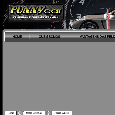
HOME
QUEM SOMOS
VANTAGENS DAS PELÍ
Home
Jantes Especiais
Forzza Wheels