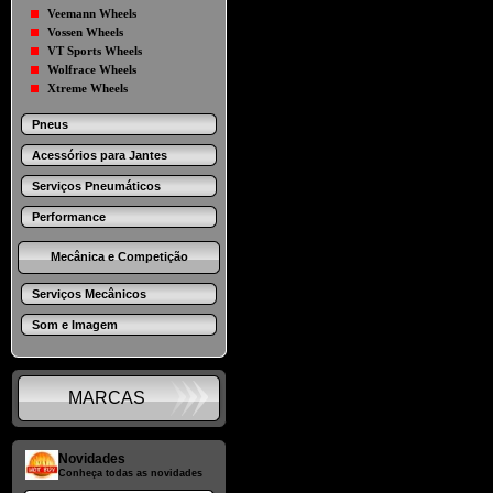
Veemann Wheels
Vossen Wheels
VT Sports Wheels
Wolfrace Wheels
Xtreme Wheels
Pneus
Acessórios para Jantes
Serviços Pneumáticos
Performance
Mecânica e Competição
Serviços Mecânicos
Som e Imagem
MARCAS
Novidades
Conheça todas as novidades