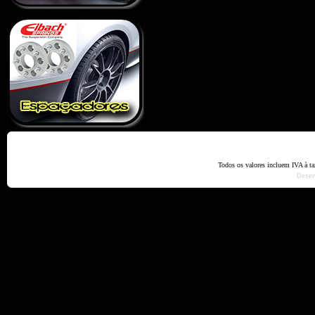
Home
Termos e Codiçõ
Todos os valores incluem IVA à t
Dese