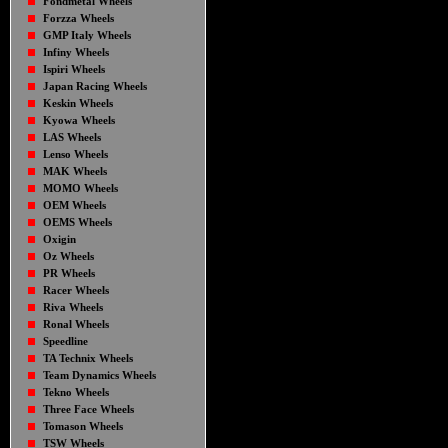
Fondmetal Wheels
Forzza Wheels
GMP Italy Wheels
Infiny Wheels
Ispiri Wheels
Japan Racing Wheels
Keskin Wheels
Kyowa Wheels
LAS Wheels
Lenso Wheels
MAK Wheels
MOMO Wheels
OEM Wheels
OEMS Wheels
Oxigin
Oz Wheels
PR Wheels
Racer Wheels
Riva Wheels
Ronal Wheels
Speedline
TA Technix Wheels
Team Dynamics Wheels
Tekno Wheels
Three Face Wheels
Tomason Wheels
TSW Wheels