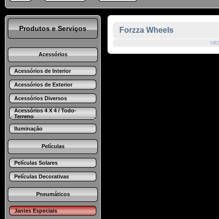
Produtos e Serviços
Forzza Wheels
OR
Acessórios
Acessórios de Interior
Acessórios de Exterior
Acessórios Diversos
Acessórios 4 X 4 / Todo-
Terreno
Iluminação
Películas
Películas Solares
Películas Decorativas
Pneumáticos
Jantes Especiais