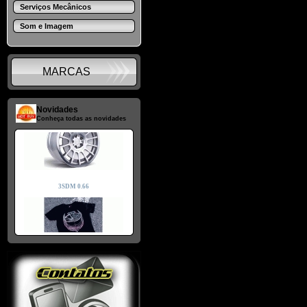
Serviços Mecânicos
Som e Imagem
MARCAS
Novidades
Conheça todas as novidades