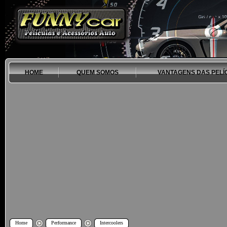
HOME
QUEM SOMOS
VANTAGENS DAS PELÍ
Home
Performance
Intercoolers