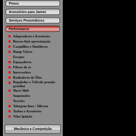
Pneus
Acessórios para Jantes
Serviços Pneumáticos
Performance
Adaptadores e Acessórios
Barras Anti-aproximação
Casquilhos e Sinoblocos
Dump Valves
Escapes
Espaçadores
Filtros de ar
Intercoolers
Radiadores de Óleo
Regulador e Válvula pressão
gasolina
Short Shift
Suspenssões
Travões
Tubagens Inox / Silicone
Turbos e Acessórios
Velas Ignição
Mecânica e Competição