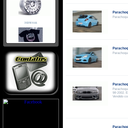
Parachoqu
Parachoques
Parachoq
Parachoques
Parachoq
Parachoque
98-2002. E
Vendido co
Parachoq