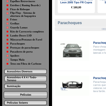
Espelhos Retrovisores
Leon 2005 Tipo FR Cupra
S
Estribos ( Runing Boards )
€ 160,00
Fitas de Reboque
Flip-Flop - Sistema de
abertura de bagageira
Frisos
Parachoques
Grelhas
Guarda Lamas
OR
Kits de Carroceria completos
Lambo-Doors LSD
Máscaras/Pestanas de Farol
Parachoqu
Parachoques
Para-choque
Proteçao de parachoques
montagem d
Puxadores de porta
laterais e 
Spoilers
Tampa Mala
Tetos em Fibra de Carbono
Acessórios Diversos
Acessórios 4 X 4 / Todo-
Parachoq
Terreno
Parachoqu
carros que
Iluminação
viaturas s
lava faróis.
Películas
Películas Solares