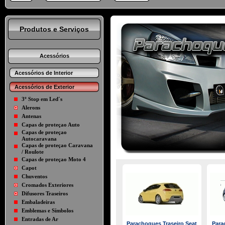
Produtos e Serviços
Acessórios
Acessórios de Interior
Acessórios de Exterior
3º Stop em Led´s
Alerons
Antenas
Capas de proteçao Auto
Capas de proteçao
Autocaravana
Capas de proteçao Caravana
/ Roulote
Capas de proteçao Moto 4
Capot
Chuventos
Cromados Exteriores
Difusores Traseiros
Embaladeiras
Emblemas e Símbolos
Entradas de Ar
Parachoques Traseiro Seat
Para