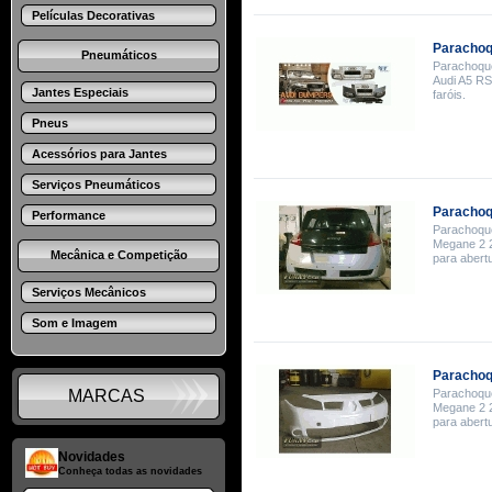
Películas Decorativas
Parachoq
Pneumáticos
Parachoque
Audi A5 RS
Jantes Especiais
faróis.
Pneus
Acessórios para Jantes
Serviços Pneumáticos
Parachoq
Performance
Parachoque
Megane 2 2
Mecânica e Competição
para abertu
Serviços Mecânicos
Som e Imagem
Parachoq
MARCAS
Parachoque
Megane 2 2
para abertu
Novidades
Conheça todas as novidades