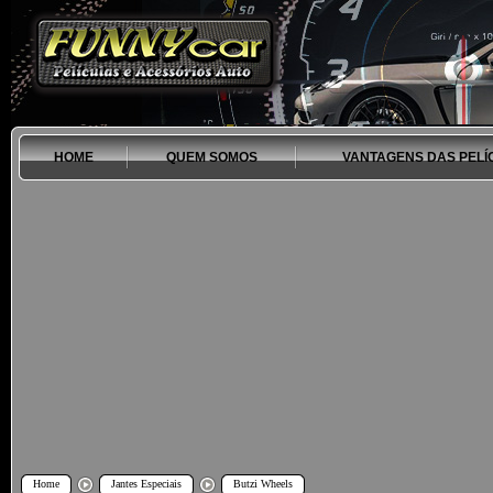
HOME
QUEM SOMOS
VANTAGENS DAS PELÍ
Home
Jantes Especiais
Butzi Wheels