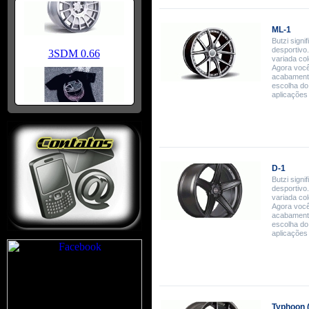
ML-1
Butzi signif
desportivo.
variada co
Agora você 
acabamento
escolha do
aplicações
D-1
Butzi signif
desportivo.
variada co
Agora você 
acabamento
escolha do
aplicações
Typhoon (