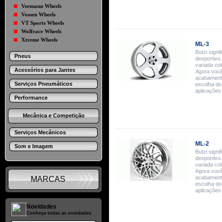
Veemann Wheels
Vossen Wheels
VT Sports Wheels
Wolfrace Wheels
Xtreme Wheels
ML-3
Butzi signif
Pneus
desportivo.
variada co
Acessórios para Jantes
Agora você 
acabamento
Serviços Pneumáticos
escolha do
aplicações 
Performance
Mecânica e Competição
Serviços Mecânicos
ML-2
Som e Imagem
Butzi signif
desportivo.
variada co
Agora você 
acabamento
MARCAS
escolha do
aplicações 
Novidades
Conheça todas as novidades