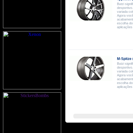
Butzi signif
desportivo.
variada co
Agora você 
acabamento
escolha do
aplicações
M-Spitze 
Butzi signif
desportivo.
variada co
Agora você 
acabamento
escolha do
aplicações