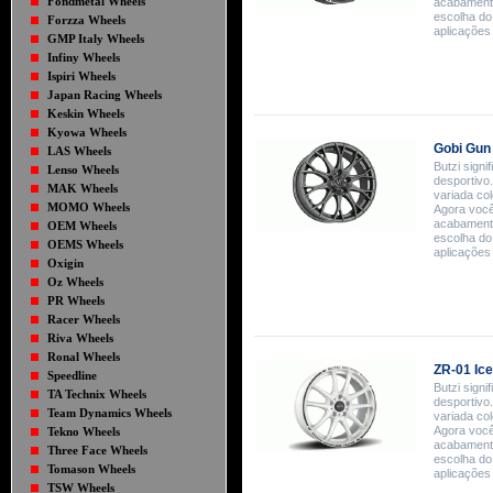
Fondmetal Wheels
acabamento
escolha do
Forzza Wheels
aplicações
GMP Italy Wheels
Infiny Wheels
Ispiri Wheels
Japan Racing Wheels
Keskin Wheels
Kyowa Wheels
Gobi Gun
LAS Wheels
Butzi signif
Lenso Wheels
desportivo.
MAK Wheels
variada co
MOMO Wheels
Agora você 
acabamento
OEM Wheels
escolha do
OEMS Wheels
aplicações
Oxigin
Oz Wheels
PR Wheels
Racer Wheels
Riva Wheels
Ronal Wheels
ZR-01 Ice
Speedline
Butzi signif
TA Technix Wheels
desportivo.
Team Dynamics Wheels
variada co
Agora você 
Tekno Wheels
acabamento
Three Face Wheels
escolha do
Tomason Wheels
aplicações
TSW Wheels