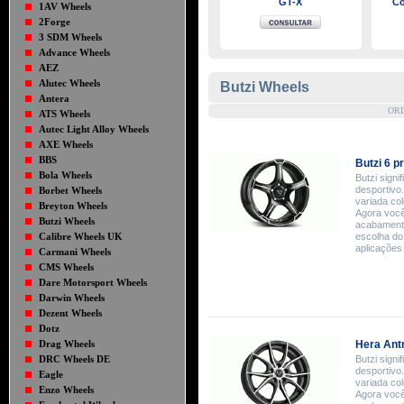
GT-X
Co
1AV Wheels
2Forge
3 SDM Wheels
Advance Wheels
AEZ
Alutec Wheels
Butzi Wheels
Antera
OR
ATS Wheels
Autec Light Alloy Wheels
AXE Wheels
BBS
Butzi 6 p
Bola Wheels
Butzi signif
desportivo.
Borbet Wheels
variada co
Breyton Wheels
Agora você 
Butzi Wheels
acabamento
Calibre Wheels UK
escolha do
aplicações
Carmani Wheels
CMS Wheels
Dare Motorsport Wheels
Darwin Wheels
Dezent Wheels
Dotz
Drag Wheels
Hera Ant
DRC Wheels DE
Butzi signif
desportivo.
Eagle
variada co
Enzo Wheels
Agora você 