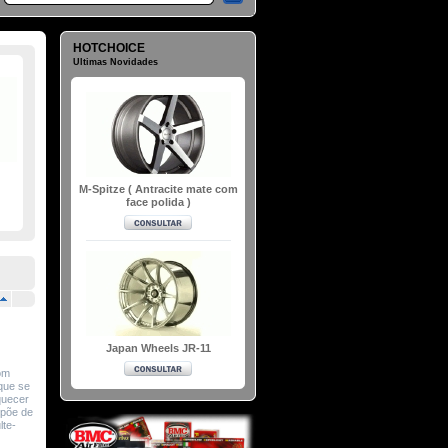
HOTCHOICE
Ultimas Novidades
M-Spitze ( Antracite mate com
face polida )
Japan Wheels JR-11
om
que se
quecer
spõe de
lte-