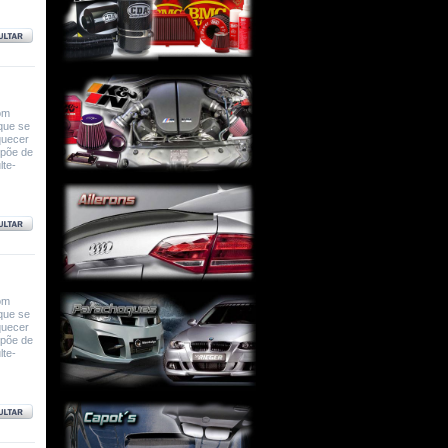
om
que se
quecer
spõe de
lte-
om
que se
quecer
spõe de
lte-