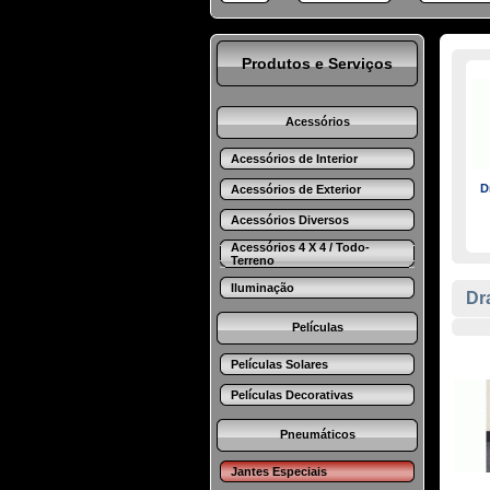
Produtos e Serviços
Acessórios
Acessórios de Interior
D
Acessórios de Exterior
Acessórios Diversos
Acessórios 4 X 4 / Todo-
Terreno
Iluminação
Dr
Películas
Películas Solares
Películas Decorativas
Pneumáticos
Jantes Especiais