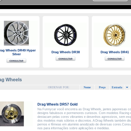
rag Wheels DR49 Hyper
Drag Wheels DR38
Drag Wheels DR41
Silver
ag Wheels
ORDENAR POR:
Nome
Preço
Entrada
Drag Wheels DR57 Gold
Na Funnycar você encontra as Drag Wheels, jantes japonesas c
designs fabulosos e pormenores curiosos. Com modelos Racing 
destacam pelas cores vibrantes e desenhos agressivos, sem es
dos modelos mais sóbrios e discretos. A Drag Wheels também di
pernos e fêmeas em aluminio anodizado de diversas cores.Consu
nos para informações sobre aplicações e medidas.