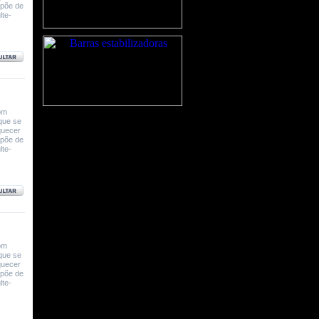
spõe de
lte-
om
que se
quecer
spõe de
lte-
om
que se
quecer
spõe de
lte-