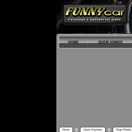
HOME
QUEM SOMOS
Home
Jantes Especiais
Drag Wheels