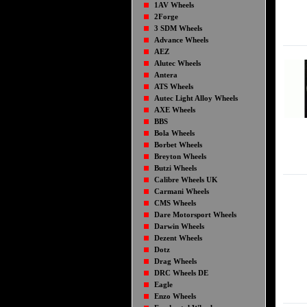
1AV Wheels
2Forge
3 SDM Wheels
Advance Wheels
AEZ
Alutec Wheels
Antera
ATS Wheels
Autec Light Alloy Wheels
AXE Wheels
BBS
Bola Wheels
Borbet Wheels
Breyton Wheels
Butzi Wheels
Calibre Wheels UK
Carmani Wheels
CMS Wheels
Dare Motorsport Wheels
Darwin Wheels
Dezent Wheels
Dotz
Drag Wheels
DRC Wheels DE
Eagle
Enzo Wheels