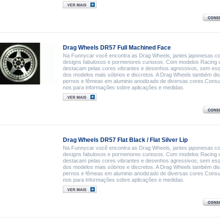
Drag Wheels DR57 Full Machined Face
Na Funnycar você encontra as Drag Wheels, jantes japonesas c
designs fabulosos e pormenores curiosos. Com modelos Racing 
destacam pelas cores vibrantes e desenhos agressivos, sem es
dos modelos mais sóbrios e discretos. A Drag Wheels também di
pernos e fêmeas em aluminio anodizado de diversas cores.Consu
nos para informações sobre aplicações e medidas.
Drag Wheels DR57 Flat Black / Flat Silver Lip
Na Funnycar você encontra as Drag Wheels, jantes japonesas c
designs fabulosos e pormenores curiosos. Com modelos Racing 
destacam pelas cores vibrantes e desenhos agressivos, sem es
dos modelos mais sóbrios e discretos. A Drag Wheels também di
pernos e fêmeas em aluminio anodizado de diversas cores.Consu
nos para informações sobre aplicações e medidas.