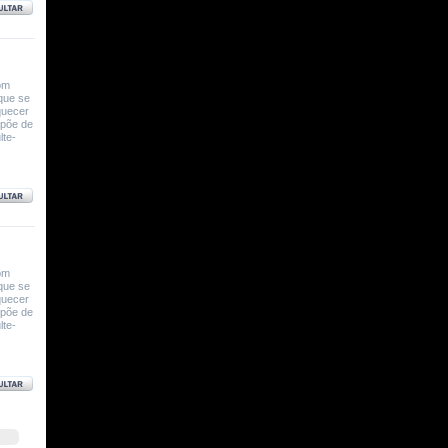
om
que se
quecer
spõe de
lte-
om
que se
quecer
spõe de
lte-