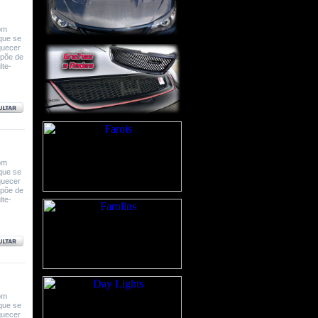
om
que se
quecer
spõe de
lte-
om
que se
quecer
spõe de
lte-
om
que se
quecer