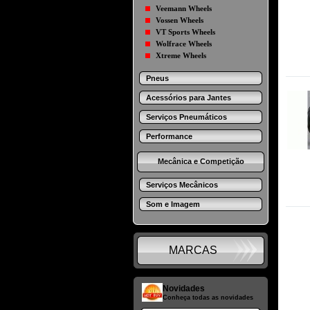
Veemann Wheels
Vossen Wheels
VT Sports Wheels
Wolfrace Wheels
Xtreme Wheels
Pneus
Acessórios para Jantes
Serviços Pneumáticos
Performance
Mecânica e Competição
Serviços Mecânicos
Som e Imagem
MARCAS
Novidades
Conheça todas as novidades