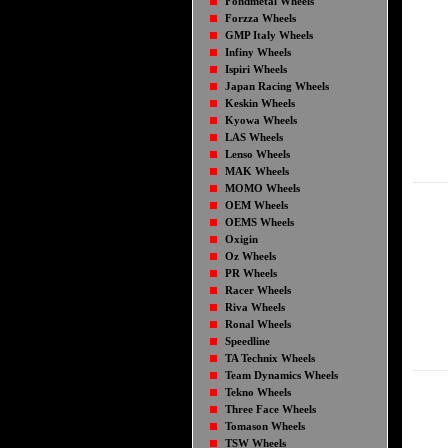
Fondmetal Wheels
Forzza Wheels
GMP Italy Wheels
Infiny Wheels
Ispiri Wheels
Japan Racing Wheels
Keskin Wheels
Kyowa Wheels
LAS Wheels
Lenso Wheels
MAK Wheels
MOMO Wheels
OEM Wheels
OEMS Wheels
Oxigin
Oz Wheels
PR Wheels
Racer Wheels
Riva Wheels
Ronal Wheels
Speedline
TA Technix Wheels
Team Dynamics Wheels
Tekno Wheels
Three Face Wheels
Tomason Wheels
TSW Wheels