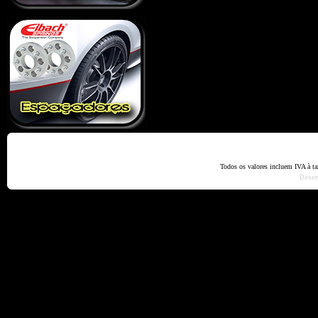
Home
Termos e Codiçõ
Todos os valores incluem IVA à t
Dese