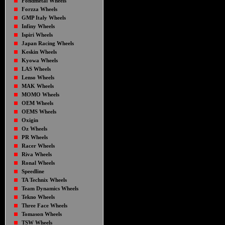
Fondmetal Wheels
Forzza Wheels
GMP Italy Wheels
Infiny Wheels
Ispiri Wheels
Japan Racing Wheels
Keskin Wheels
Kyowa Wheels
LAS Wheels
Lenso Wheels
MAK Wheels
MOMO Wheels
OEM Wheels
OEMS Wheels
Oxigin
Oz Wheels
PR Wheels
Racer Wheels
Riva Wheels
Ronal Wheels
Speedline
TA Technix Wheels
Team Dynamics Wheels
Tekno Wheels
Three Face Wheels
Tomason Wheels
TSW Wheels