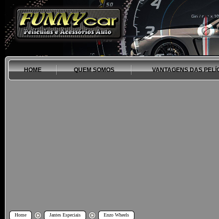
HOME
QUEM SOMOS
VANTAGENS DAS PELÍ
Home
Jantes Especiais
Enzo Wheels