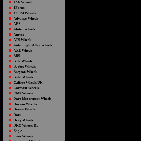
1AV Wheels
2Forge
3 SDM Wheels
Advance Wheels
AEZ
Alutec Wheels
Antera
ATS Wheels
Autec Light Alloy Wheels
AXE Wheels
BBS
Bola Wheels
Borbet Wheels
Breyton Wheels
Butzi Wheels
Calibre Wheels UK
Carmani Wheels
CMS Wheels
Dare Motorsport Wheels
Darwin Wheels
Dezent Wheels
Dotz
Drag Wheels
DRC Wheels DE
Eagle
Enzo Wheels