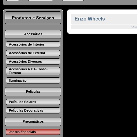
Produtos e Serviços
Enzo Wheels
OR
Acessórios
Acessórios de Interior
Acessórios de Exterior
Acessórios Diversos
Acessórios 4 X 4 / Todo-
Terreno
Iluminação
Películas
Películas Solares
Películas Decorativas
Pneumáticos
Jantes Especiais