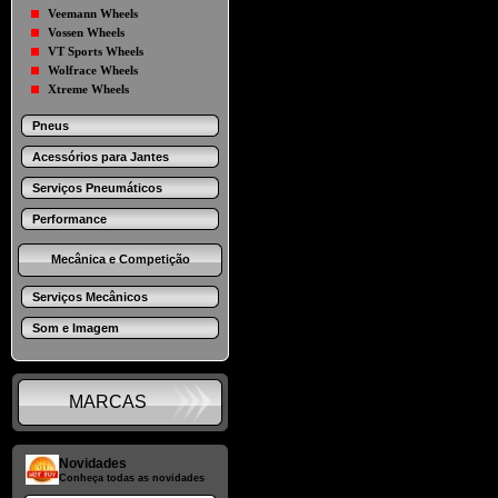
Veemann Wheels
Vossen Wheels
VT Sports Wheels
Wolfrace Wheels
Xtreme Wheels
Pneus
Acessórios para Jantes
Serviços Pneumáticos
Performance
Mecânica e Competição
Serviços Mecânicos
Som e Imagem
MARCAS
Novidades
Conheça todas as novidades