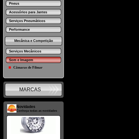
Pneus
Acessórios para Jantes
Serviços Pneumáticos
Performance
Mecânica e Competição
Serviços Mecânicos
Som e Imagem
Câmaras de Filmar
MARCAS
Novidades
Conheça todas as novidades