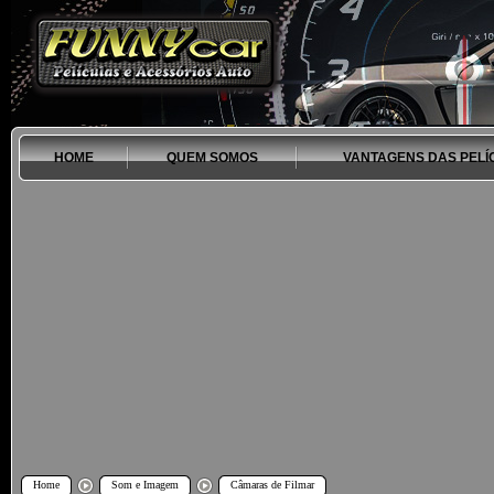
HOME
QUEM SOMOS
VANTAGENS DAS PELÍ
Home
Som e Imagem
Câmaras de Filmar