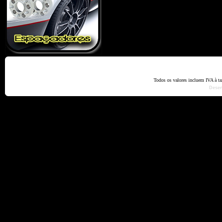
Home
Termos e Codiçõ
Todos os valores incluem IVA à t
Dese