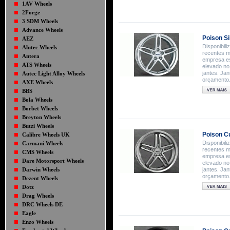
1AV Wheels
2Forge
3 SDM Wheels
Advance Wheels
Poison Si
AEZ
Disponibil
Alutec Wheels
recentes m
Antera
empresa es
ATS Wheels
elevado no
jantes. Ja
Autec Light Alloy Wheels
orçamento
AXE Wheels
BBS
Bola Wheels
Borbet Wheels
Breyton Wheels
Butzi Wheels
Poison Cu
Calibre Wheels UK
Disponibil
Carmani Wheels
recentes m
CMS Wheels
empresa es
Dare Motorsport Wheels
elevado no
Darwin Wheels
jantes. Ja
orçamento
Dezent Wheels
Dotz
Drag Wheels
DRC Wheels DE
Eagle
Enzo Wheels