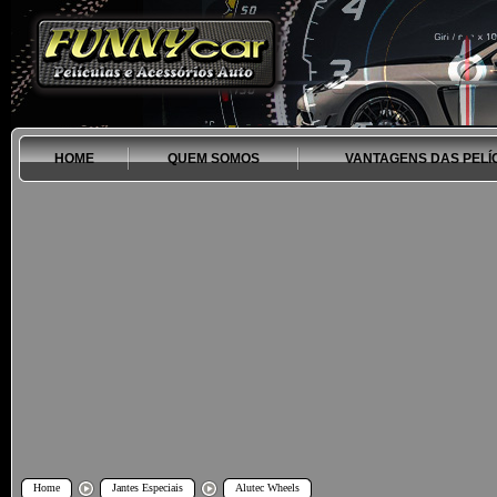
HOME
QUEM SOMOS
VANTAGENS DAS PELÍ
Home
Jantes Especiais
Alutec Wheels