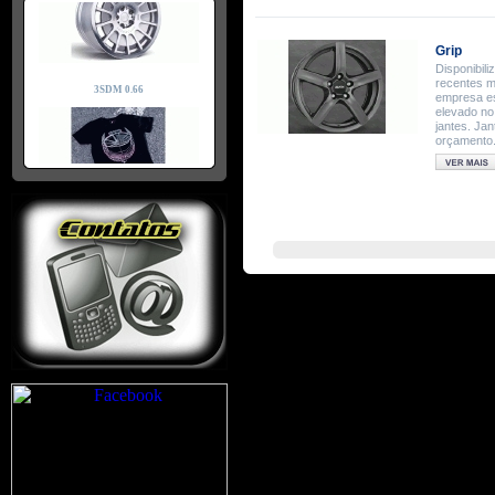
Grip
Disponibil
recentes m
empresa es
elevado no
jantes. Ja
orçamento