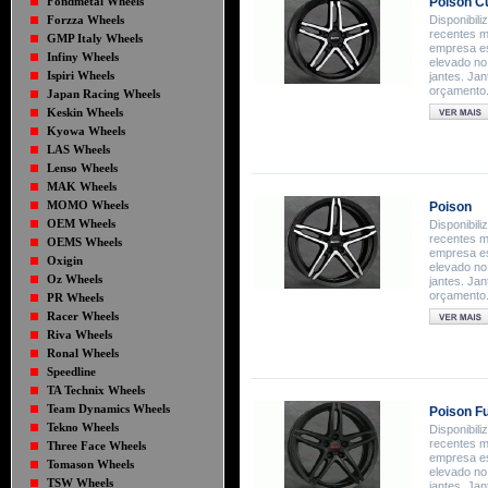
Fondmetal Wheels
Poison C
Forzza Wheels
Disponibil
recentes m
GMP Italy Wheels
empresa es
Infiny Wheels
elevado no
Ispiri Wheels
jantes. Ja
orçamento
Japan Racing Wheels
Keskin Wheels
Kyowa Wheels
LAS Wheels
Lenso Wheels
MAK Wheels
MOMO Wheels
Poison
OEM Wheels
Disponibil
recentes m
OEMS Wheels
empresa es
Oxigin
elevado no
Oz Wheels
jantes. Ja
orçamento
PR Wheels
Racer Wheels
Riva Wheels
Ronal Wheels
Speedline
TA Technix Wheels
Team Dynamics Wheels
Poison Fu
Tekno Wheels
Disponibil
recentes m
Three Face Wheels
empresa es
Tomason Wheels
elevado no
TSW Wheels
jantes. Ja