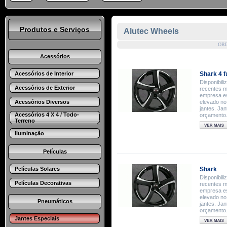
Produtos e Serviços
Alutec Wheels
OR
Acessórios
Acessórios de Interior
Shark 4 f
Disponibil
Acessórios de Exterior
recentes m
empresa es
Acessórios Diversos
elevado no
jantes. Ja
Acessórios 4 X 4 / Todo-
orçamento
Terreno
Iluminação
Películas
Películas Solares
Shark
Disponibil
Películas Decorativas
recentes m
empresa es
elevado no
Pneumáticos
jantes. Ja
orçamento
Jantes Especiais