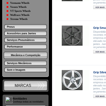
orçamento
Veemann Wheels
Vossen Wheels
VT Sports Wheels
Wolfrace Wheels
Xtreme Wheels
Pneus
Grip Sma
Disponibil
Acessórios para Jantes
recentes m
empresa es
Serviços Pneumáticos
elevado no
jantes. Ja
Performance
orçamento
Mecânica e Competição
Serviços Mecânicos
Som e Imagem
Grip Silv
Disponibil
recentes m
empresa es
MARCAS
elevado no
jantes. Ja
orçamento
Novidades
Conheça todas as novidades