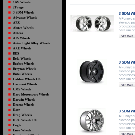
1AV Wheels
2Forge
3 SDM Wheels
3 SDM Wh
Advance Wheels
A Funnycar
elevado pa
AEZ
produzidos
Alutec Wheels
para um o
Antera
ATS Wheels
Autec Light Alloy Wheels
AXE Wheels
BBS
Bola Wheels
3 SDM Wh
Borbet Wheels
A Funnycar
Breyton Wheels
elevado pa
Butzi Wheels
produzidos
Calibre Wheels UK
para um o
Carmani Wheels
CMS Wheels
Dare Motorsport Wheels
Darwin Wheels
Dezent Wheels
Dotz
3 SDM Wh
Drag Wheels
A Funnycar
DRC Wheels DE
elevado pa
produzidos
Eagle
para um o
Enzo Wheels