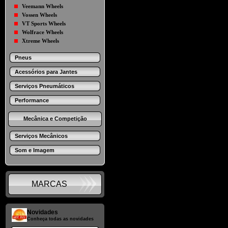
Veemann Wheels
Vossen Wheels
VT Sports Wheels
Wolfrace Wheels
Xtreme Wheels
Pneus
Acessórios para Jantes
Serviços Pneumáticos
Performance
Mecânica e Competição
Serviços Mecânicos
Som e Imagem
MARCAS
Novidades
Conheça todas as novidades