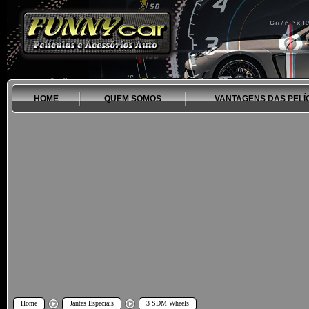
HOME
QUEM SOMOS
VANTAGENS DAS PELÍ
Home
Jantes Especiais
3 SDM Wheels