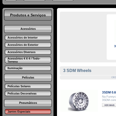
Produtos e Serviços
Acessórios
Acessórios de Interior
Acessórios de Exterior
3
Acessórios Diversos
Acessórios 4 X 4 / Todo-
Terreno
Iluminação
3 SDM Wheels
Películas
OR
Películas Solares
3SDM 0.
Películas Decorativas
Na Funnyca
3SDM consu
Pneumáticos
Jantes Especiais