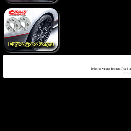
Home
Termos e Codiçõ
Todos os valores incluem IVA à t
Dese