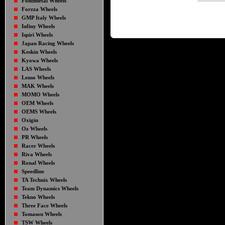
Fondmetal Wheels
Forzza Wheels
GMP Italy Wheels
Infiny Wheels
Ispiri Wheels
Japan Racing Wheels
Keskin Wheels
Kyowa Wheels
LAS Wheels
Lenso Wheels
MAK Wheels
MOMO Wheels
OEM Wheels
OEMS Wheels
Oxigin
Oz Wheels
PR Wheels
Racer Wheels
Riva Wheels
Ronal Wheels
Speedline
TA Technix Wheels
Team Dynamics Wheels
Tekno Wheels
Three Face Wheels
Tomason Wheels
TSW Wheels