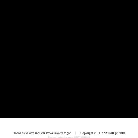
Home
Termos e Codições
Política de Privacidade
Contactos
Todos os valores incluem IVA à taxa em vigor
Copyright © FUNNYCAR.pt 2010
Desenvolvido por OPTIMEIOS