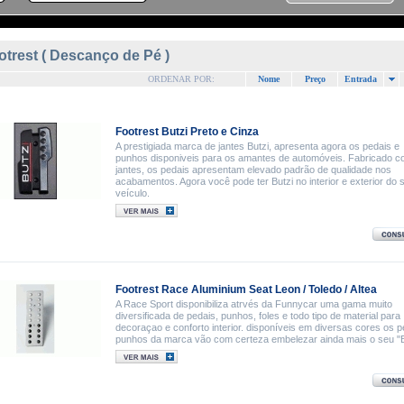
otrest ( Descanço de Pé )
ORDENAR POR:
Nome
Preço
Entrada
Footrest Butzi Preto e Cinza
A prestigiada marca de jantes Butzi, apresenta agora os pedais e
punhos disponiveis para os amantes de automóveis. Fabricado 
jantes, os pedais apresentam elevado padrão de qualidade nos
acabamentos. Agora você pode ter Butzi no interior e exterior do 
veículo.
Footrest Race Aluminium Seat Leon / Toledo / Altea
A Race Sport disponibiliza atrvés da Funnycar uma gama muito
diversificada de pedais, punhos, foles e todo tipo de material para
decoraçao e conforto interior. disponíveis em diversas cores os p
punhos da marca vão com certeza embelezar ainda mais o seu "B