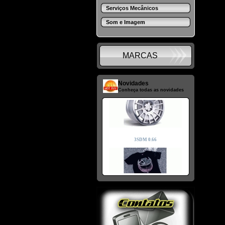
Serviços Mecânicos
Som e Imagem
MARCAS
Novidades
Conheça todas as novidades