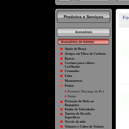
Produtos e Serviços
Fo
Acessórios
Acessórios de Interior
Apoio de Braço
Artigos em Fibra de Carbono
Bancos
Cortinas para vidros -
CarShades
Cromados
Foles
Manometros
Pedais
Footrest ( Descanço de Pé )
Pedais
Proteção de Mala ou
Bagageira
Punho de Velocidades
Tapetes de Alcatifa
Específicos
Travão de mão
Volantes e Cubos de Volante