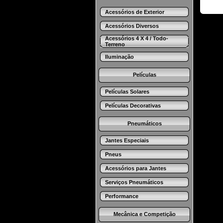
Acessórios de Exterior
Acessórios Diversos
Acessórios 4 X 4 / Todo-
Terreno
Iluminação
Películas
Películas Solares
Películas Decorativas
Pneumáticos
Jantes Especiais
Pneus
Acessórios para Jantes
Serviços Pneumáticos
Performance
Mecânica e Competição