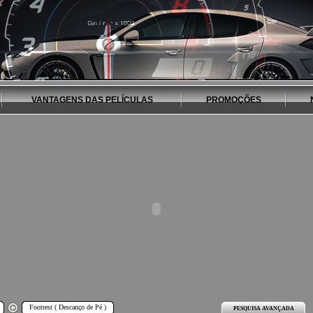
VANTAGENS DAS PELÍCULAS
PROMOÇÕES
Footrest ( Descanço de Pé )
PESQUISA AVANÇADA