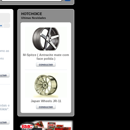
HOTCHOICE
Ultimas Novidades
como as
M-Spitze ( Antracite mate com
seu
face polida )
Japan Wheels JR-11
edais e
ólide".