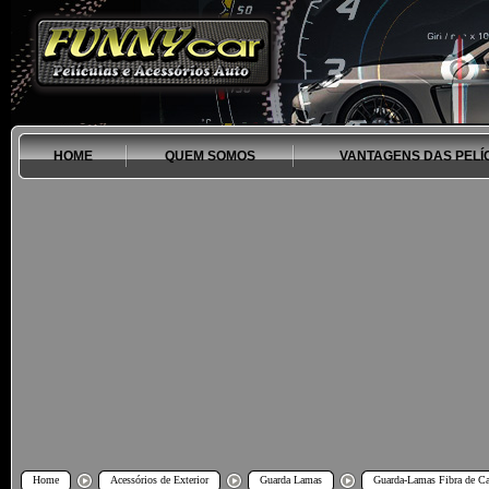
HOME
QUEM SOMOS
VANTAGENS DAS PELÍ
Home
Acessórios de Exterior
Guarda Lamas
Guarda-Lamas Fibra de C