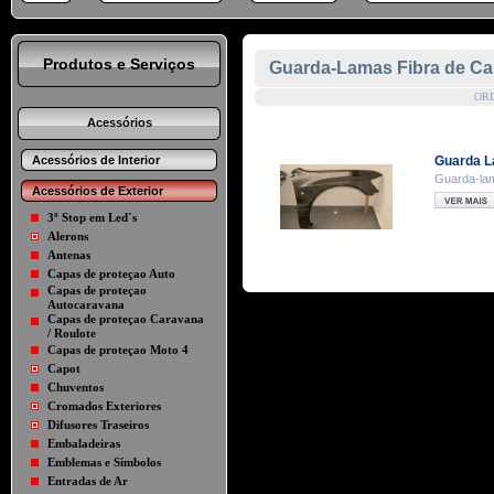
Produtos e Serviços
Guarda-Lamas Fibra de C
OR
Acessórios
Acessórios de Interior
Guarda L
Guarda-la
Acessórios de Exterior
3º Stop em Led´s
Alerons
Antenas
Capas de proteçao Auto
Capas de proteçao
Autocaravana
Capas de proteçao Caravana
/ Roulote
Capas de proteçao Moto 4
Capot
Chuventos
Cromados Exteriores
Difusores Traseiros
Embaladeiras
Emblemas e Símbolos
Entradas de Ar