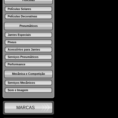
Películas
Películas Solares
Películas Decorativas
Pneumáticos
Jantes Especiais
Pneus
Acessórios para Jantes
Serviços Pneumáticos
Performance
Mecânica e Competição
Serviços Mecânicos
Som e Imagem
MARCAS