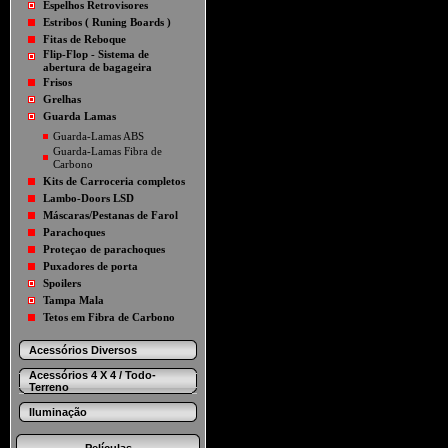
Espelhos Retrovisores
Estribos ( Runing Boards )
Fitas de Reboque
Flip-Flop - Sistema de
abertura de bagageira
Frisos
Grelhas
Guarda Lamas
Guarda-Lamas ABS
Guarda-Lamas Fibra de
Carbono
Kits de Carroceria completos
Lambo-Doors LSD
Máscaras/Pestanas de Farol
Parachoques
Proteçao de parachoques
Puxadores de porta
Spoilers
Tampa Mala
Tetos em Fibra de Carbono
Acessórios Diversos
Acessórios 4 X 4 / Todo-
Terreno
Iluminação