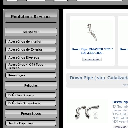
Produtos e Serviços
Acessórios
Acessórios de Interior
Down Pipe BMW E90 / E91 /
Down 
Acessórios de Exterior
E92 335D 2006-
Acessórios Diversos
Acessórios 4 X 4 / Todo-
Terreno
Iluminação
Down Pipe ( sup. Catalizad
Películas
OR
Películas Solares
Down Pi
Películas Decorativas
TA-Technix
pieces Set
Pneumáticos
135i/3.0M 
Note: with
N54 year: 
Jantes Especiais