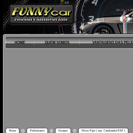
HOME
QUEM SOMOS
VANTAGENS DAS PELÍ
Home
Performance
Escapes
Down Pipe ( sup. Catalizador/FAP )