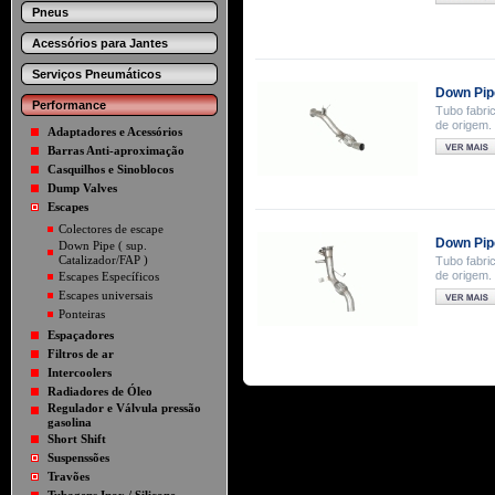
Pneus
Acessórios para Jantes
Serviços Pneumáticos
Down Pip
Performance
Tubo fabric
de origem.
Adaptadores e Acessórios
Barras Anti-aproximação
Casquilhos e Sinoblocos
Dump Valves
Escapes
Colectores de escape
Down Pip
Down Pipe ( sup.
Catalizador/FAP )
Tubo fabric
de origem.
Escapes Específicos
Escapes universais
Ponteiras
Espaçadores
Filtros de ar
Intercoolers
Radiadores de Óleo
Regulador e Válvula pressão
gasolina
Short Shift
Suspenssões
Travões