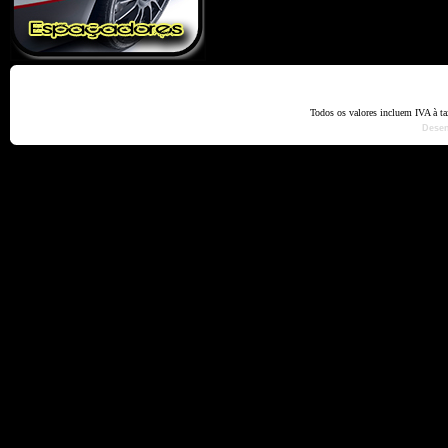
Home
Termos e Codiçõ
Todos os valores incluem IVA à t
Dese