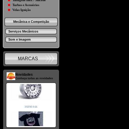
Tubagens Inox / Silicone
Turbos e Acessórios
Velas Ignição
Mecânica e Competição
Serviços Mecânicos
Som e Imagem
MARCAS
Novidades
Conheça todas as novidades