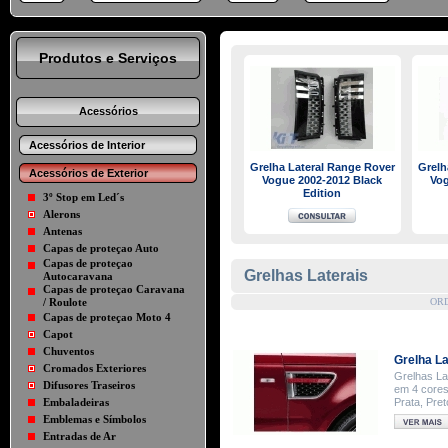
Produtos e Serviços
Acessórios
Acessórios de Interior
Grelha Lateral Range Rover
Grelh
Acessórios de Exterior
Vogue 2002-2012 Black
Vog
Edition
3º Stop em Led´s
Alerons
Antenas
Capas de proteçao Auto
Capas de proteçao
Grelhas Laterais
Autocaravana
Capas de proteçao Caravana
/ Roulote
OR
Capas de proteçao Moto 4
Capot
Chuventos
Grelha La
Cromados Exteriores
Grelhas La
Difusores Traseiros
em 4 cores.
Embaladeiras
Prata, Pret
Emblemas e Símbolos
Entradas de Ar