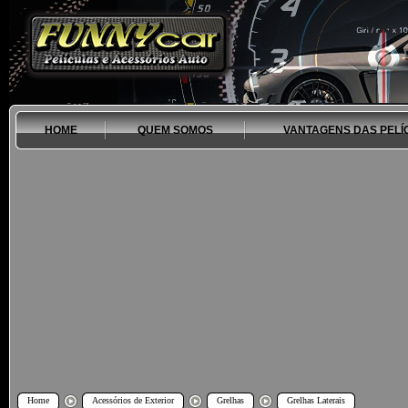
HOME
QUEM SOMOS
VANTAGENS DAS PELÍ
Home
Acessórios de Exterior
Grelhas
Grelhas Laterais