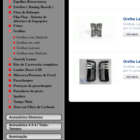
Espelhos Retrovisores
Estribos ( Runing Boards )
Fitas de Reboque
Flip-Flop - Sistema de
Grelha La
abertura de bagageira
Grelhas La
Frisos
em 2 cores
Grelhas
Grelhas com Símbolo
Grelhas em rede
Grelhas Laterais
Grelhas sem Símbolo
Guarda Lamas
Grelha L
Kits de Carroceria completos
Grelhas La
Lambo-Doors LSD
em 2 cores
Máscaras/Pestanas de Farol
Parachoques
Proteçao de parachoques
Puxadores de porta
Spoilers
Tampa Mala
Tetos em Fibra de Carbono
Acessórios Diversos
Acessórios 4 X 4 / Todo-
Terreno
Iluminação