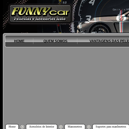
HOME
QUEM SOMOS
VANTAGENS DAS PELÍ
Home
Acessórios de Interior
Manometros
Suportes para manômetros