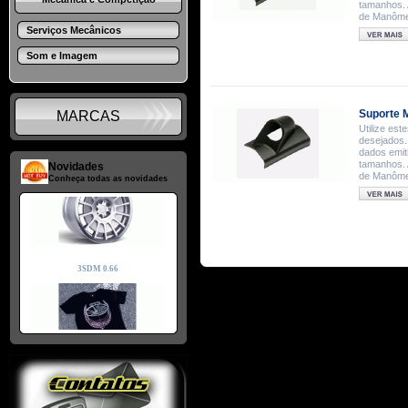
tamanhos. 
de Manômet
Serviços Mecânicos
Som e Imagem
Suporte 
MARCAS
Utilize es
desejados.
dados emit
tamanhos. 
Novidades
de Manômet
Conheça todas as novidades