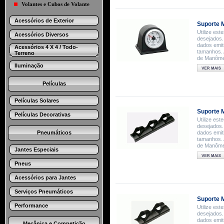
Volantes e Cubos de Volante
Acessórios de Exterior
Suporte 
Utilize es
Acessórios Diversos
desejados.
dados emit
Acessórios 4 X 4 / Todo-
tamanhos. 
Terreno
de Manômet
Iluminação
Películas
Películas Solares
Suporte M
Películas Decorativas
Utilize es
desejados.
Pneumáticos
dados emit
tamanhos. 
de Manômet
Jantes Especiais
Pneus
Acessórios para Jantes
Serviços Pneumáticos
Suporte 
Performance
Utilize es
desejados.
dados emit
Mecânica e Competição