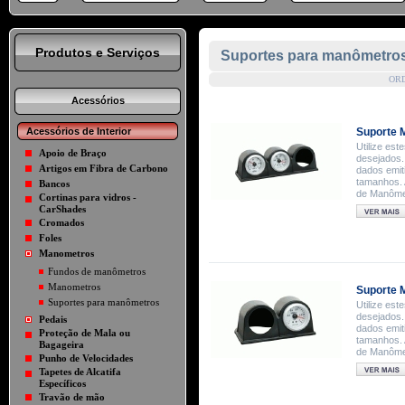
Produtos e Serviços
Suportes para manômetro
OR
Acessórios
Acessórios de Interior
Suporte M
Utilize es
Apoio de Braço
desejados.
Artigos em Fibra de Carbono
dados emit
tamanhos. 
Bancos
de Manômet
Cortinas para vidros -
CarShades
Cromados
Foles
Manometros
Fundos de manômetros
Manometros
Suporte 
Suportes para manômetros
Utilize es
desejados.
Pedais
dados emit
Proteção de Mala ou
tamanhos. 
Bagageira
de Manômet
Punho de Velocidades
Tapetes de Alcatifa
Específicos
Travão de mão