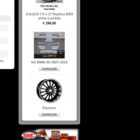
GA1213 7.0 x 17 Replica BBS
preta e polida
€ 296,00
os.
Kit BMW X5 2007-2010
Equinox