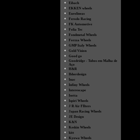
●
Eibach
●
EKKEN wheels
●
Eurolineas
●
Ferodo Racing
●
FK Automotive
●
Folia Tec
●
Fondmetal Wheels
●
Forzza Wheels
●
GMP Italy Wheels
●
Gold Vision
●
Good go
●
Goodridge - Tubos em Malha de
Aço
●
H&R
●
Ibherdesign
●
Inac
●
Infiny Wheels
●
Interescape
●
Isotta
●
Ispiri Wheels
●
J R Air FIlters
●
Japan Racing Wheels
●
JE Design
●
K&N
●
Keskin Wheels
●
kitt
●
Kyowa Wheels