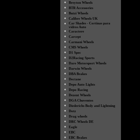
●
Breyton Wheels
●
BTR Accessories
●
Butzi Wheels
●
Calibre Wheels UK
●
Car Shades - Cortinas para
vidros Auto
●
Caractere
●
Carcept
●
Carmani Wheels
●
CMS Wheels
●
D1 Spec
●
D2Racing Sports
●
Dare Motorsport Wheels
●
Darwin Wheels
●
DBA Brakes
●
Dectane
●
Depo Auto Lights
●
Depo Racing
●
Dezent Wheels
●
DGA Chuventos
●
Diederichs Body and Lightning
●
Dotz
●
Drag wheels
●
DRC Wheels DE
●
Eagle
●
EBC
●
EBC Brakes