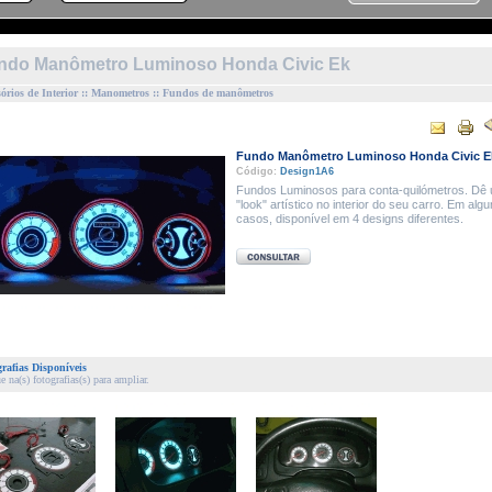
ndo Manômetro Luminoso Honda Civic Ek
sórios de Interior :: Manometros :: Fundos de manômetros
Fundo Manômetro Luminoso Honda Civic E
Código:
Design1A6
Fundos Luminosos para conta-quilómetros. Dê
"look" artístico no interior do seu carro. Em alg
casos, disponível em 4 designs diferentes.
rafias Disponíveis
e na(s) fotografias(s) para ampliar.