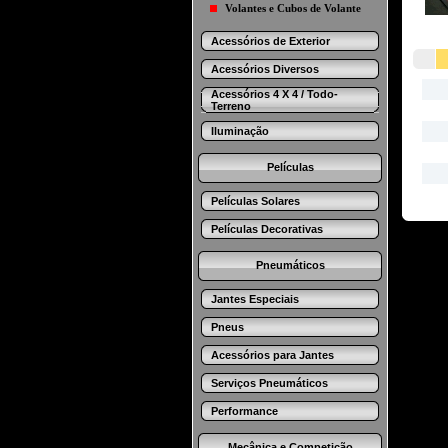
Volantes e Cubos de Volante
Acessórios de Exterior
Acessórios Diversos
Acessórios 4 X 4 / Todo-
Terreno
Iluminação
Películas
Películas Solares
Películas Decorativas
Pneumáticos
Jantes Especiais
Pneus
Acessórios para Jantes
Serviços Pneumáticos
Performance
Mecânica e Competição