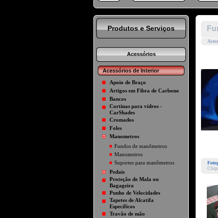
Produtos e Serviços
Fu
Aces
Acessórios
Acessórios de Interior
Apoio de Braço
Artigos em Fibra de Carbono
Bancos
Cortinas para vidros -
CarShades
Cromados
Foles
Manometros
Fundos de manômetros
Manometros
Suportes para manômetros
Fotog
Cliqu
Pedais
Proteção de Mala ou
Bagageira
Punho de Velocidades
Tapetes de Alcatifa
Específicos
Travão de mão