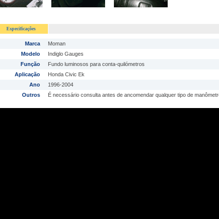
Especificações
Marca
Moman
Modelo
Indiglo Gauges
Função
Fundo luminosos para conta-quilómetros
Aplicação
Honda Civic Ek
Ano
1996-2004
Outros
É necessário consulta antes de ancomendar qualquer tipo de manômetr