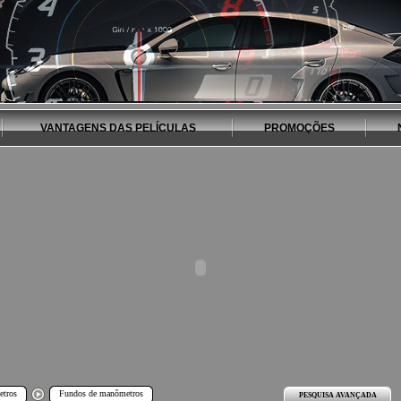
VANTAGENS DAS PELÍCULAS
PROMOÇÕES
tros
Fundos de manômetros
PESQUISA AVANÇADA