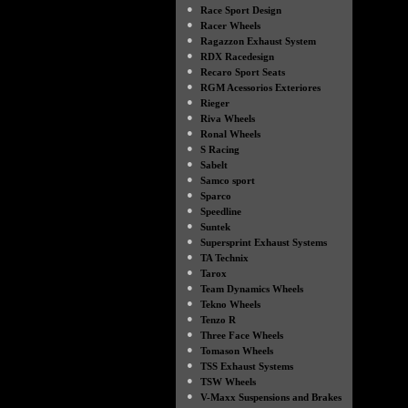
●
Race Sport Design
●
Racer Wheels
●
Ragazzon Exhaust System
●
RDX Racedesign
●
Recaro Sport Seats
●
RGM Acessorios Exteriores
●
Rieger
●
Riva Wheels
●
Ronal Wheels
●
S Racing
●
Sabelt
●
Samco sport
●
Sparco
●
Speedline
●
Suntek
●
Supersprint Exhaust Systems
●
TA Technix
●
Tarox
●
Team Dynamics Wheels
●
Tekno Wheels
●
Tenzo R
●
Three Face Wheels
●
Tomason Wheels
●
TSS Exhaust Systems
●
TSW Wheels
●
V-Maxx Suspensions and Brakes