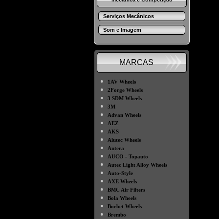
Serviços Mecânicos
Som e Imagem
MARCAS
●
1AV Wheels
●
2Forge Wheels
●
3 SDM Wheels
●
3M
●
Advan Wheels
●
AEZ
●
AKS
●
Alutec Wheels
●
Antera
●
AUCO - Topauto
●
Autec Light Alloy Wheels
●
Auto-Style
●
AXE Wheels
●
BMC Air Filters
●
Bola Wheels
●
Borbet Wheels
●
Brembo