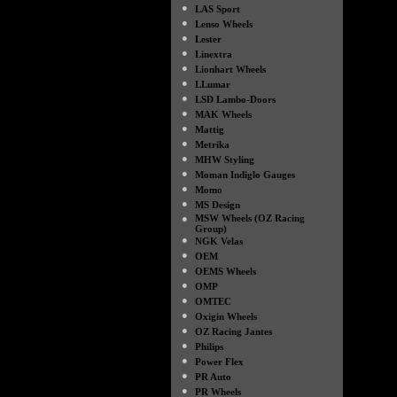
●
LAS Sport
●
Lenso Wheels
●
Lester
●
Linextra
●
Lionhart Wheels
●
LLumar
●
LSD Lambo-Doors
●
MAK Wheels
●
Mattig
●
Metrika
●
MHW Styling
●
Moman Indiglo Gauges
●
Momo
●
MS Design
●
MSW Wheels (OZ Racing
Group)
●
NGK Velas
●
OEM
●
OEMS Wheels
●
OMP
●
OMTEC
●
Oxigin Wheels
●
OZ Racing Jantes
●
Philips
●
Power Flex
●
PR Auto
●
PR Wheels