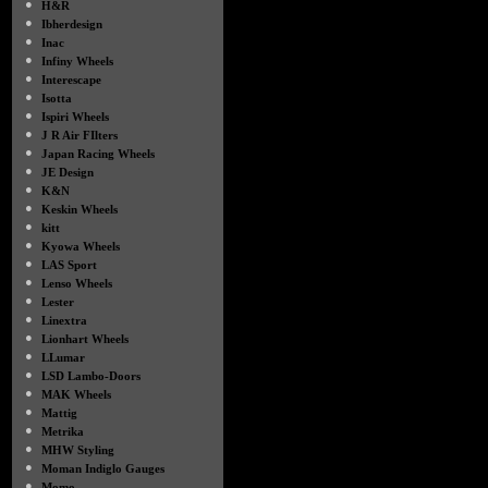
●
H&R
●
Ibherdesign
●
Inac
●
Infiny Wheels
●
Interescape
●
Isotta
●
Ispiri Wheels
●
J R Air FIlters
●
Japan Racing Wheels
●
JE Design
●
K&N
●
Keskin Wheels
●
kitt
●
Kyowa Wheels
●
LAS Sport
●
Lenso Wheels
●
Lester
●
Linextra
●
Lionhart Wheels
●
LLumar
●
LSD Lambo-Doors
●
MAK Wheels
●
Mattig
●
Metrika
●
MHW Styling
●
Moman Indiglo Gauges
●
Momo