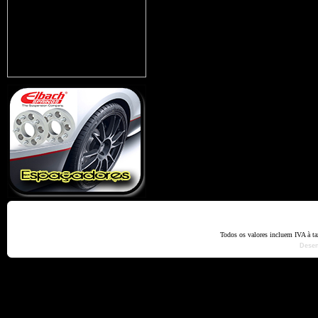
Home
Termos e Codiçõ
Todos os valores incluem IVA à t
Dese