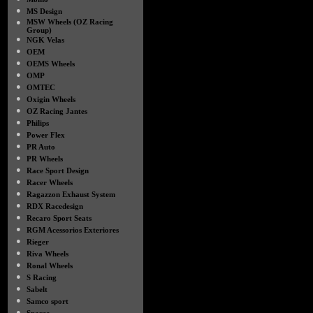
●
MS Design
●
MSW Wheels (OZ Racing
Group)
●
NGK Velas
●
OEM
●
OEMS Wheels
●
OMP
●
OMTEC
●
Oxigin Wheels
●
OZ Racing Jantes
●
Philips
●
Power Flex
●
PR Auto
●
PR Wheels
●
Race Sport Design
●
Racer Wheels
●
Ragazzon Exhaust System
●
RDX Racedesign
●
Recaro Sport Seats
●
RGM Acessorios Exteriores
●
Rieger
●
Riva Wheels
●
Ronal Wheels
●
S Racing
●
Sabelt
●
Samco sport
●