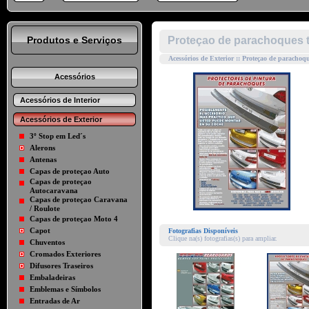
Produtos e Serviços
Proteçao de parachoques t
Acessórios de Exterior :: Proteçao de parachoq
Acessórios
Acessórios de Interior
Acessórios de Exterior
3º Stop em Led´s
Alerons
Antenas
Capas de proteçao Auto
Capas de proteçao
Autocaravana
Capas de proteçao Caravana
/ Roulote
Capas de proteçao Moto 4
Capot
Fotografias Disponíveis
Clique na(s) fotografias(s) para ampliar.
Chuventos
Cromados Exteriores
Difusores Traseiros
Embaladeiras
Emblemas e Símbolos
Entradas de Ar