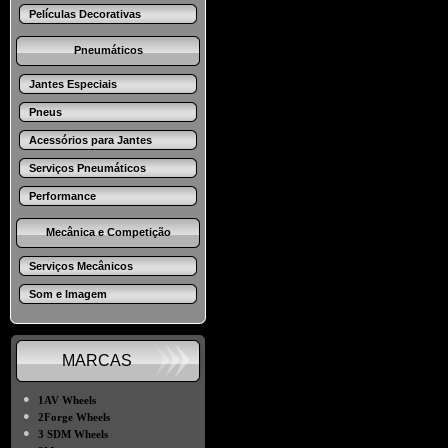
Películas Decorativas
Pneumáticos
Jantes Especiais
Pneus
Acessórios para Jantes
Serviços Pneumáticos
Performance
Mecânica e Competição
Serviços Mecânicos
Som e Imagem
MARCAS
●
1AV Wheels
●
2Forge Wheels
●
3 SDM Wheels