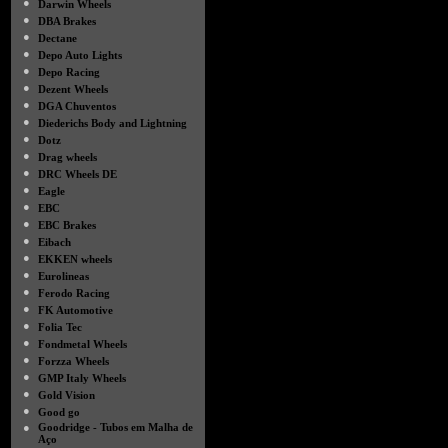
●
Darwin Wheels
●
DBA Brakes
●
Dectane
●
Depo Auto Lights
●
Depo Racing
●
Dezent Wheels
●
DGA Chuventos
●
Diederichs Body and Lightning
●
Dotz
●
Drag wheels
●
DRC Wheels DE
●
Eagle
●
EBC
●
EBC Brakes
●
Eibach
●
EKKEN wheels
●
Eurolineas
●
Ferodo Racing
●
FK Automotive
●
Folia Tec
●
Fondmetal Wheels
●
Forzza Wheels
●
GMP Italy Wheels
●
Gold Vision
●
Good go
●
Goodridge - Tubos em Malha de
Aço