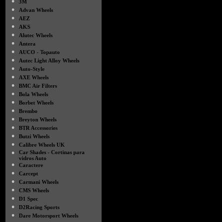
●
3M
●
Advan Wheels
●
AEZ
●
AKS
●
Alutec Wheels
●
Antera
●
AUCO - Topauto
●
Autec Light Alloy Wheels
●
Auto-Style
●
AXE Wheels
●
BMC Air Filters
●
Bola Wheels
●
Borbet Wheels
●
Brembo
●
Breyton Wheels
●
BTR Accessories
●
Butzi Wheels
●
Calibre Wheels UK
●
Car Shades - Cortinas para
vidros Auto
●
Caractere
●
Carcept
●
Carmani Wheels
●
CMS Wheels
●
D1 Spec
●
D2Racing Sports
●
Dare Motorsport Wheels