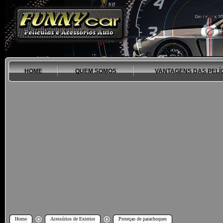
HOME
QUEM SOMOS
VANTAGENS DAS PELÍ
Home
Acessórios de Exterior
Proteçao de parachoques