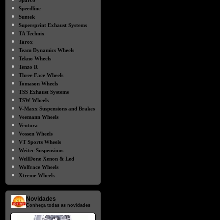
Sparco
●
Speedline
●
Suntek
●
Supersprint Exhaust Systems
●
TA Technix
●
Tarox
●
Team Dynamics Wheels
●
Tekno Wheels
●
Tenzo R
●
Three Face Wheels
●
Tomason Wheels
●
TSS Exhaust Systems
●
TSW Wheels
●
V-Maxx Suspensions and Brakes
●
Veemann Wheels
●
Ventura
●
Vossen Wheels
●
VT Sports Wheels
●
Weitec Suspensions
●
WellDone Xenon & Led
●
Wolfrace Wheels
●
Xtreme Wheels
Novidades
Conheça todas as novidades