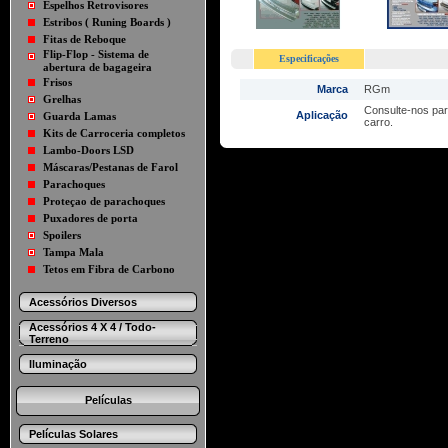
Espelhos Retrovisores
Estribos ( Runing Boards )
Fitas de Reboque
Flip-Flop - Sistema de
Especificações
abertura de bagageira
Frisos
Marca
RGm
Grelhas
Consulte-nos par
Aplicação
Guarda Lamas
carro.
Kits de Carroceria completos
Lambo-Doors LSD
Máscaras/Pestanas de Farol
Parachoques
Proteçao de parachoques
Puxadores de porta
Spoilers
Tampa Mala
Tetos em Fibra de Carbono
Acessórios Diversos
Acessórios 4 X 4 / Todo-
Terreno
Iluminação
Películas
Películas Solares