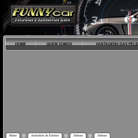
HOME
QUEM SOMOS
VANTAGENS DAS PELÍ
Home
Acessórios de Exterior
Alerons
Alerons