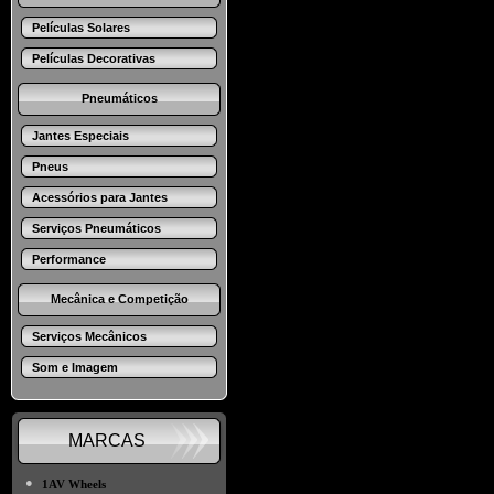
Películas Solares
Películas Decorativas
Pneumáticos
Jantes Especiais
Pneus
Acessórios para Jantes
Serviços Pneumáticos
Performance
Mecânica e Competição
Serviços Mecânicos
Som e Imagem
MARCAS
●
1AV Wheels