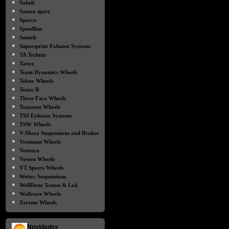
●
Sabelt
●
Samco sport
●
Sparco
●
Speedline
●
Suntek
●
Supersprint Exhaust Systems
●
TA Technix
●
Tarox
●
Team Dynamics Wheels
●
Tekno Wheels
●
Tenzo R
●
Three Face Wheels
●
Tomason Wheels
●
TSS Exhaust Systems
●
TSW Wheels
●
V-Maxx Suspensions and Brakes
●
Veemann Wheels
●
Ventura
●
Vossen Wheels
●
VT Sports Wheels
●
Weitec Suspensions
●
WellDone Xenon & Led
●
Wolfrace Wheels
●
Xtreme Wheels
Novidades