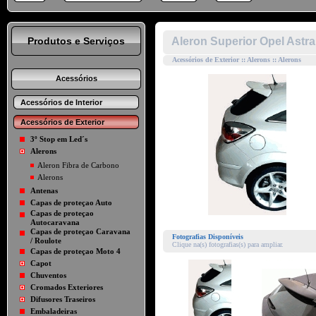
Produtos e Serviços
Aleron Superior Opel Astr
Acessórios de Exterior :: Alerons :: Alerons
Acessórios
Acessórios de Interior
Acessórios de Exterior
3º Stop em Led´s
Alerons
Aleron Fibra de Carbono
Alerons
Antenas
Capas de proteçao Auto
Capas de proteçao
Autocaravana
Capas de proteçao Caravana
Fotografias Disponíveis
/ Roulote
Clique na(s) fotografias(s) para ampliar.
Capas de proteçao Moto 4
Capot
Chuventos
Cromados Exteriores
Difusores Traseiros
Embaladeiras