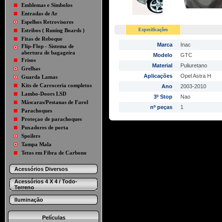
Emblemas e Símbolos
Entradas de Ar
Espelhos Retrovisores
Especificações
Estribos ( Runing Boards )
Fitas de Reboque
Marca
Inac
Flip-Flop - Sistema de
abertura de bagageira
Modelo
GTC
Frisos
Material
Puliuretano
Grelhas
Aplicações
Opel Astra H
Guarda Lamas
Kits de Carroceria completos
Ano
2003-2010
Lambo-Doors LSD
3º Stop
Nao
Máscaras/Pestanas de Farol
nº peças
1
Parachoques
Proteçao de parachoques
Puxadores de porta
Spoilers
Tampa Mala
Tetos em Fibra de Carbono
Acessórios Diversos
Acessórios 4 X 4 / Todo-
Terreno
Iluminação
Películas