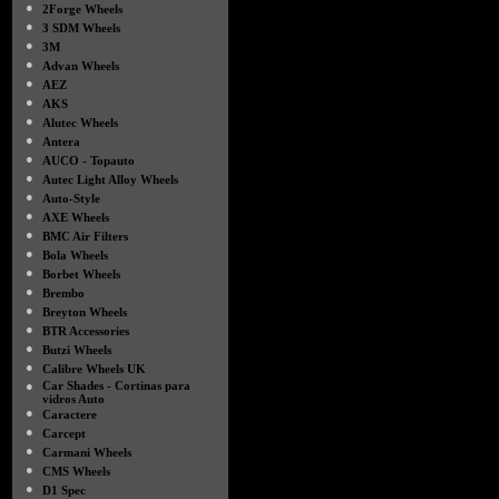
●
2Forge Wheels
●
3 SDM Wheels
●
3M
●
Advan Wheels
●
AEZ
●
AKS
●
Alutec Wheels
●
Antera
●
AUCO - Topauto
●
Autec Light Alloy Wheels
●
Auto-Style
●
AXE Wheels
●
BMC Air Filters
●
Bola Wheels
●
Borbet Wheels
●
Brembo
●
Breyton Wheels
●
BTR Accessories
●
Butzi Wheels
●
Calibre Wheels UK
●
Car Shades - Cortinas para
vidros Auto
●
Caractere
●
Carcept
●
Carmani Wheels
●
CMS Wheels
●
D1 Spec