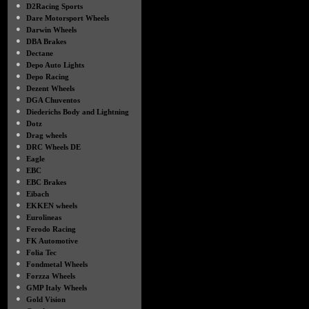
●
D2Racing Sports
●
Dare Motorsport Wheels
●
Darwin Wheels
●
DBA Brakes
●
Dectane
●
Depo Auto Lights
●
Depo Racing
●
Dezent Wheels
●
DGA Chuventos
●
Diederichs Body and Lightning
●
Dotz
●
Drag wheels
●
DRC Wheels DE
●
Eagle
●
EBC
●
EBC Brakes
●
Eibach
●
EKKEN wheels
●
Eurolineas
●
Ferodo Racing
●
FK Automotive
●
Folia Tec
●
Fondmetal Wheels
●
Forzza Wheels
●
GMP Italy Wheels
●
Gold Vision