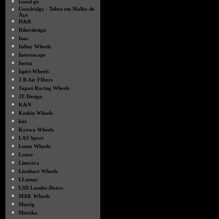
●
Good go
●
Goodridge - Tubos em Malha de
Aço
●
H&R
●
Ibherdesign
●
Inac
●
Infiny Wheels
●
Interescape
●
Isotta
●
Ispiri Wheels
●
J R Air FIlters
●
Japan Racing Wheels
●
JE Design
●
K&N
●
Keskin Wheels
●
kitt
●
Kyowa Wheels
●
LAS Sport
●
Lenso Wheels
●
Lester
●
Linextra
●
Lionhart Wheels
●
LLumar
●
LSD Lambo-Doors
●
MAK Wheels
●
Mattig
●
Metrika