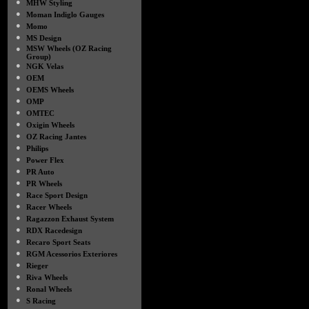
●
MHW Styling
●
Moman Indiglo Gauges
●
Momo
●
MS Design
●
MSW Wheels (OZ Racing
Group)
●
NGK Velas
●
OEM
●
OEMS Wheels
●
OMP
●
OMTEC
●
Oxigin Wheels
●
OZ Racing Jantes
●
Philips
●
Power Flex
●
PR Auto
●
PR Wheels
●
Race Sport Design
●
Racer Wheels
●
Ragazzon Exhaust System
●
RDX Racedesign
●
Recaro Sport Seats
●
RGM Acessorios Exteriores
●
Rieger
●
Riva Wheels
●
Ronal Wheels
●
S Racing